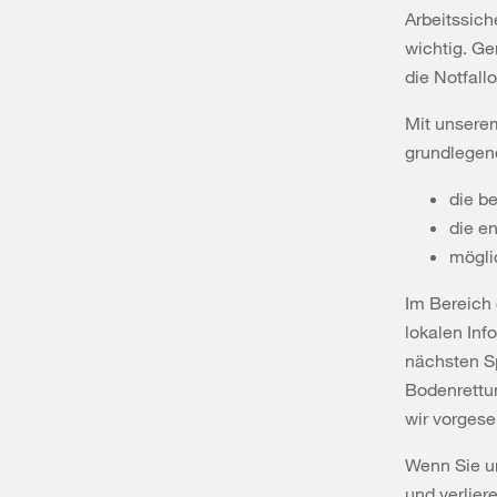
Arbeitssich
wichtig. Ge
die Notfallo
Mit unserem
grundlegend
die b
die e
mögli
Im Bereich 
lokalen Inf
nächsten Sp
Bodenrettun
wir vorgese
Wenn Sie un
und verliere