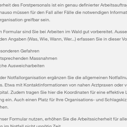
erheit des Forstpersonals ist ein genau definierter Arbeitsauftr
nauso müssen für den Fall aller Fälle die notwendigen Informat
rganisation greifbar sein.
 Formular sind Sie bei Arbeiten im Wald gut vorbereitet. Ausse
en Angaben (Was, Wie, Wann, Wer...) erfassen Sie in dieser Vo
esonderen Gefahren
ntsprechenden Massnahmen
che Ausweicharbeiten
der Notfallorganisation ergänzen Sie die allgemeinen Notfall
os. Etwa mit Kontaktinformationen von nahen Arztpraxen oder 
ital. Zudem tragen Sie hier die Koordinaten für eine effektive 
g ein. Auch einen Platz für Ihre Organisations- und Schlagski
hen.
ser Formular nutzen, erhöhen Sie die Arbeitssicherheit für alle
n im Notfall nicht unnötig Zeit.