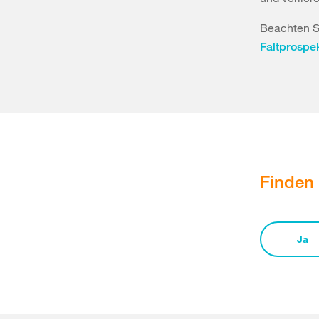
Beachten Si
Faltprospe
Finden 
Ja