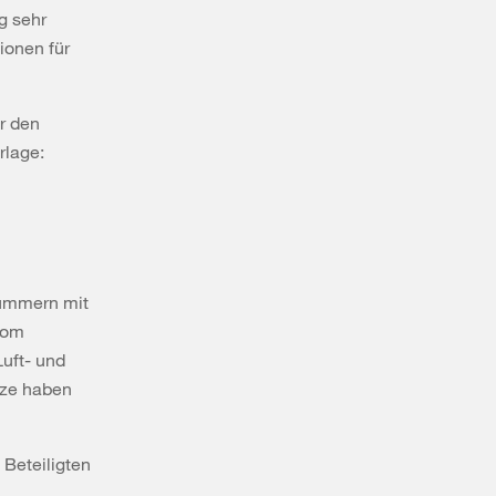
ag sehr
ionen für
r den
rlage:
nummern mit
vom
Luft- und
zze haben
 Beteiligten