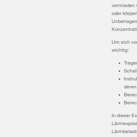
vermieden 
oder körper
Unbehagens 
Konzentrati
Um sich vo
wichtig:
Trage
Schal
Instr
dere
Berec
Berec
In dieser E
Lärmexposit
Lärmbelast