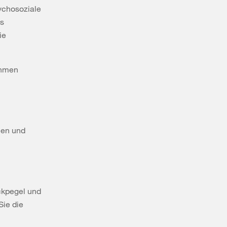
ychosoziale
es
ie
ahmen
men und
ckpegel und
Sie die