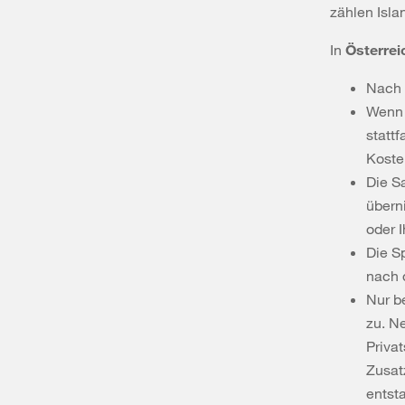
zählen Isla
In
Österrei
Nach 
Wenn 
statt
Koste
Die S
übern
oder 
Die S
nach 
Nur b
zu. N
Privat
Zusat
entst