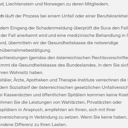
nd, Liechtenstein und Norwegen zu deren Mitgliedern.
ch
läuft der Prozess bei einem Unfall oder einer Berufskrankheit
dem Eingang der Schadenmeldung überprüft die Suva den Fall
der Fall anerkannt wird und eine medizinische Behandlung in 
fand, übermitteln wir der Gesundheitskasse die notwendige
nübernahmebestätigung.
achleistungen (gemäss den österreichischen Rechtsvorschrifte
immt die Gesundheitskasse des Bundeslandes, in dem Sie sic
Ihren Wohnsitz haben.
pitäler, Ärzte, Apotheken und Therapie-Institute verrechnen die
dem Sozialtarif der österreichischen gesetzlichen Unfallversic
ei Kassenärzten und öffentlichen Spitälern kommen keine Kost
ehmen Sie die Leistungen von Wahlärzten, Privatärzten oder
spitälern in Anspruch, empfehlen wir Ihnen, sich mit Ihrer
zversicherung in Verbindung zu setzen. Wenn Sie keine haben,
andene Differenz zu Ihren Lasten.