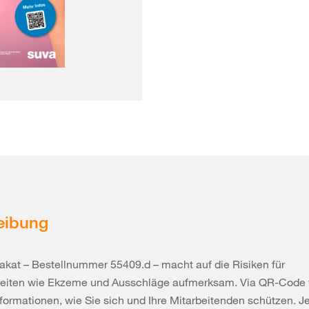
eibung
akat – Bestellnummer 55409.d – macht auf die Risiken für
eiten wie Ekzeme und Ausschläge aufmerksam. Via QR-Code f
nformationen, wie Sie sich und Ihre Mitarbeitenden schützen. J