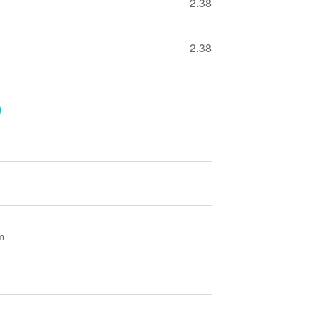
2.38
2.38
m