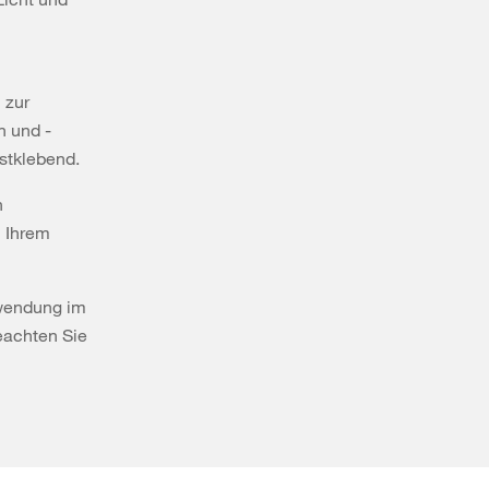
n
 zur
n und -
stklebend.
n
n Ihrem
rwendung im
eachten Sie