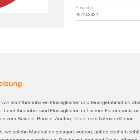
Ausgabe
26.10.2022
eibung
 von leichtbrennbaren Flüssigkeiten und feuergefährlichen Sto
. Leichtbrennbar sind Flüssigkeiten mit einem Flammpunkt unt
n zum Beispiel Benzin, Aceton, Toluol oder Nitroverdünner.
n, wo solche Materialien gelagert werden, gelten deshalb schä
ssnahmen als anderswo. Das heisst, dort sind Feuer, offenes 