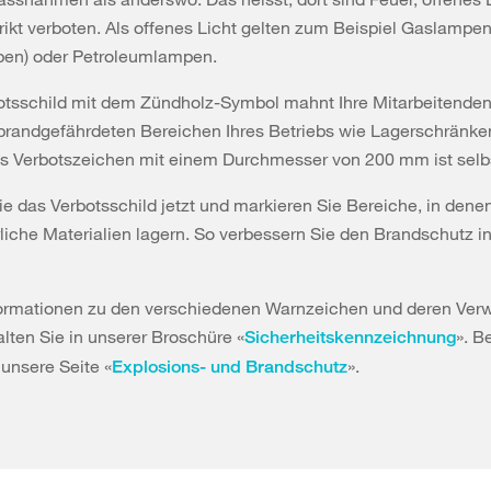
ikt verboten. Als offenes Licht gelten zum Beispiel Gaslampe
pen) oder Petroleumlampen.
otsschild mit dem Zündholz-Symbol mahnt Ihre Mitarbeitenden
 brandgefährdeten Bereichen Ihres Betriebs wie Lagerschränke
s Verbotszeichen mit einem Durchmesser von 200 mm ist selb
ie das Verbotsschild jetzt und markieren Sie Bereiche, in dene
liche Materialien lagern. So verbessern Sie den Brandschutz i
formationen zu den verschiedenen Warnzeichen und deren Ve
alten Sie in unserer Broschüre «
». B
Sicherheitskennzeichnung
unsere Seite «
».
Explosions- und Brandschutz