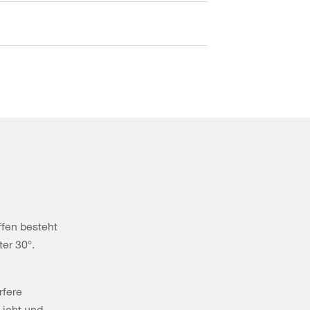
ffen besteht
er 30°.
rfere
Licht und