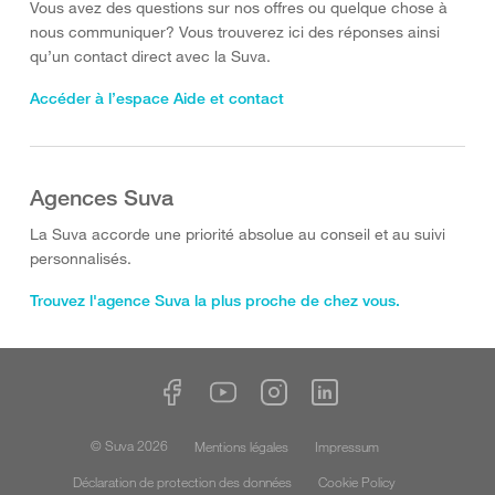
Vous avez des questions sur nos offres ou quelque chose à
nous communiquer? Vous trouverez ici des réponses ainsi
qu’un contact direct avec la Suva.
Accéder à l’espace Aide et contact
Agences Suva
La Suva accorde une priorité absolue au conseil et au suivi
personnalisés.
Trouvez l'agence Suva la plus proche de chez vous.
© Suva 2026
Mentions légales
Impressum
Déclaration de protection des données
Cookie Policy