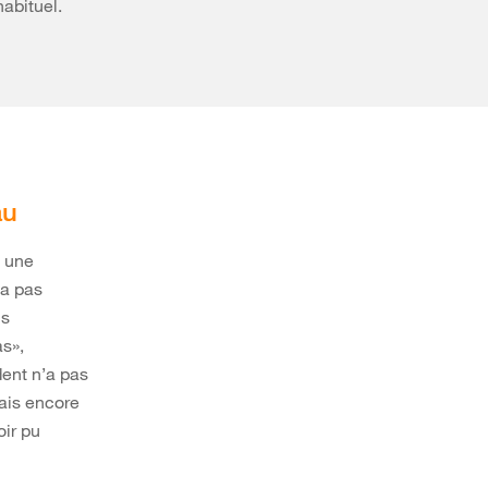
habituel.
au
s une
’a pas
us
s»,
dent n’a pas
ais encore
oir pu