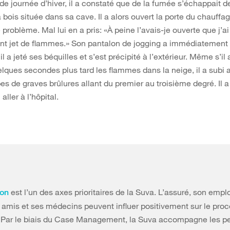
ide journée d’hiver, il a constaté que de la fumée s’échappait d
 bois située dans sa cave. Il a alors ouvert la porte du chauffag
e problème. Mal lui en a pris: «À peine l’avais-je ouverte que j’a
ent jet de flammes.» Son pantalon de jogging a immédiatement p
 il a jeté ses béquilles et s’est précipité à l’extérieur. Même s’il 
elques secondes plus tard les flammes dans la neige, il a subi
es de graves brûlures allant du premier au troisième degré. Il 
ller à l’hôpital.
est l’un des axes prioritaires de la Suva. L’assuré, son empl
ion
s amis et ses médecins peuvent influer positivement sur le pro
n. Par le biais du Case Management, la Suva accompagne les p