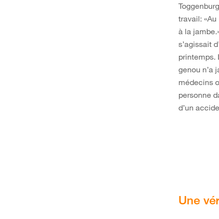
Toggenburge
travail: «A
à la jambe.
s’agissait 
printemps. 
genou n’a j
médecins on
personne da
d’un accide
Une vér