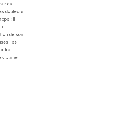
our au
tes douleurs
ppel: il
au
ation de son
uses, les
autre
é victime