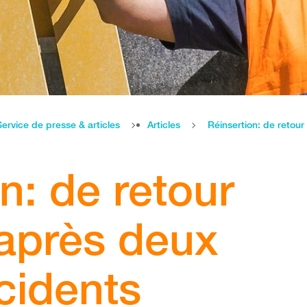
Service de presse & articles
Articles
Réinsertion: de retour
n: de retour
 après deux
cidents