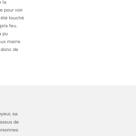
e la
e pour voir
i été touché
ris feu.
a pu
 aux mains
a donc de
oyeur, sa
cessus de
ersonnes