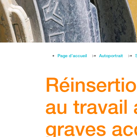
Page d’accueil
Autoportrait
Réinsertio
au travail
graves ac