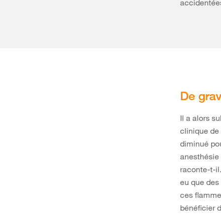
accidentées
De grav
Il a alors 
clinique de
diminué pou
anesthésie
raconte-t-i
eu que des
ces flammes
bénéficier 