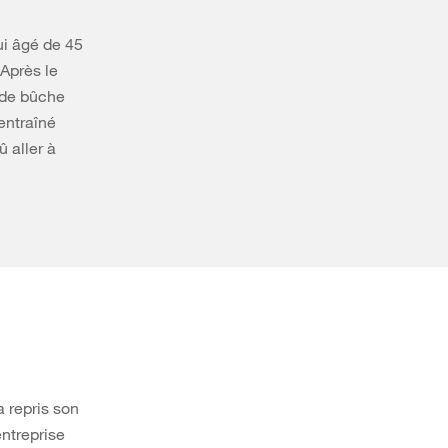
ui âgé de 45
 Après le
e de bûche
entraîné
û aller à
a repris son
entreprise