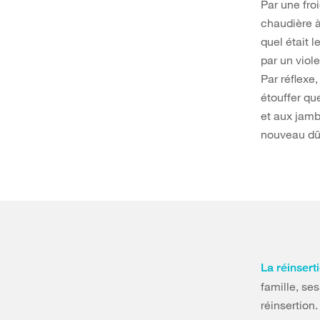
Par une fro
chaudière à
quel était l
par un viol
Par réflexe,
étouffer qu
et aux jamb
nouveau dû a
La réinsert
famille, se
réinsertio