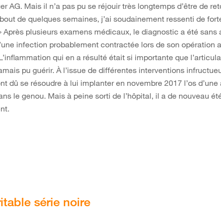
r AG. Mais il n’a pas pu se réjouir très longtemps d’être de ret
u bout de quelques semaines, j’ai soudainement ressenti de for
» Après plusieurs examens médicaux, le diagnostic a été sans a
d’une infection probablement contractée lors de son opération 
L’inflammation qui en a résulté était si importante que l’articul
amais pu guérir. À l’issue de différentes interventions infructue
t dû se résoudre à lui implanter en novembre 2017 l’os d’une 
ns le genou. Mais à peine sorti de l’hôpital, il a de nouveau ét
nt.
itable série noire