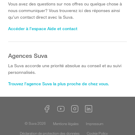
Vous avez des questions sur nos offres ou quelque chose à
nous communiquer? Vous trouverez ici des réponses ainsi
qu’un contact direct avec la Suva.
Accéder à l’espace Aide et contact
Agences Suva
La Suva accorde une priorité absolue au conseil et au suivi
personnalisés.
Trouvez l'agence Suva la plus proche de chez vous.
© Suva 2026
Mentions légales
Impressum
Déclaration de protection des données
Cookie Policy