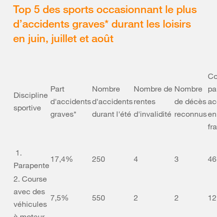
Top 5 des sports occasionnant le plus
d’accidents graves* durant les loisirs
en juin, juillet et août
Co
Part
Nombre
Nombre de
Nombre
pa
Discipline
d'accidents
d'accidents
rentes
de décès
ac
sportive
graves*
durant l'été
d'invalidité
reconnus
en
fr
1.
17,4%
250
4
3
46
Parapente
2. Course
avec des
7,5%
550
2
2
12
véhicules
à moteur