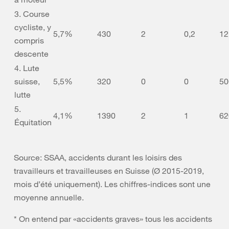
3. Course
cycliste, y
5,7%
430
2
0,2
12
compris
descente
4. Lute
suisse,
5,5%
320
0
0
50
lutte
5.
4,1%
1390
2
1
62
Équitation
Source: SSAA, accidents durant les loisirs des
travailleurs et travailleuses en Suisse (Ø 2015-2019,
mois d’été uniquement). Les chiffres-indices sont une
moyenne annuelle.
* On entend par «accidents graves» tous les accidents