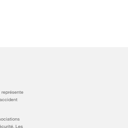
 représente
 accident
sociations
écurité. Les