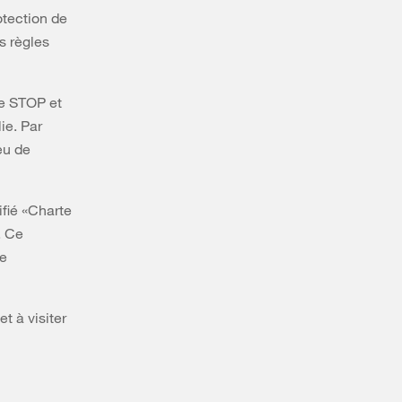
otection de
es règles
ire STOP et
ie. Par
eu de
fié «Charte
. Ce
de
et à visiter