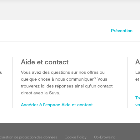
Prévention
Aide et contact
A
ou
Vous avez des questions sur nos offres ou
La
quelque chose à nous communiquer? Vous
et
trouverez ici des réponses ainsi qu’un contact
direct avec la Suva.
Tr
Accéder à l’espace Aide et contact
vo
claration de protection des données
Cookie Policy
Co-Browsing