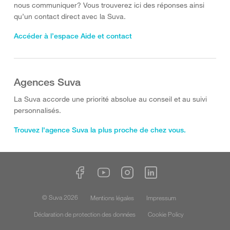
nous communiquer? Vous trouverez ici des réponses ainsi
qu’un contact direct avec la Suva.
Accéder à l’espace Aide et contact
Agences Suva
La Suva accorde une priorité absolue au conseil et au suivi
personnalisés.
Trouvez l'agence Suva la plus proche de chez vous.
© Suva 2026
Mentions légales
Impressum
Déclaration de protection des données
Cookie Policy