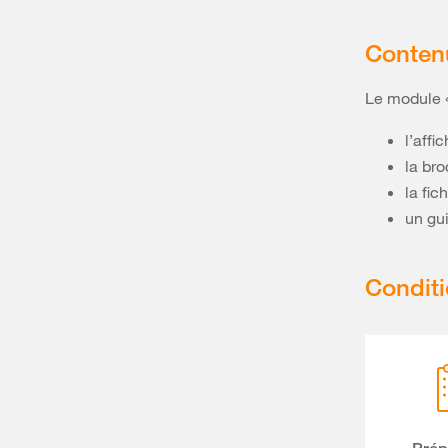
Conten
Le module «
l’affi
la br
la fic
un gu
Condit