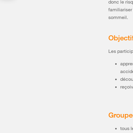
donc le ris
familiariser
sommeil.
Objecti
Les particip
appre
accid
décou
reçoiv
Groupe 
tous l