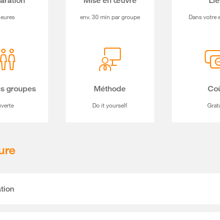
aration
Mise en œuvre
Li
heures
env. 30 min par groupe
Dans votre 
es groupes
Méthode
Co
verte
Do it yourself
Grat
ure
ation