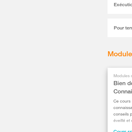
Exécuti
Pour te
Module 
Modules 
Bien d
Connai
Ce cours 
connaissa
conseils 
éveillé et
risque d’
Cours sp