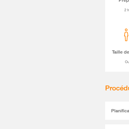
Prép
2 
Taille d
Ou
Procéd
Planific