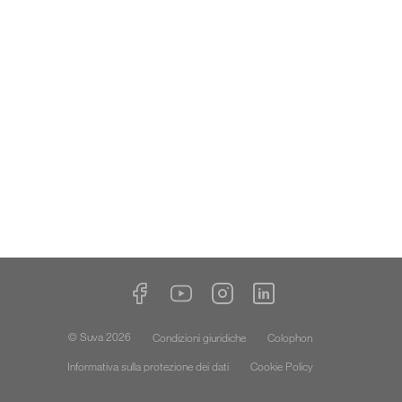
© Suva 2026
Condizioni giuridiche
Colophon
Informativa sulla protezione dei dati
Cookie Policy