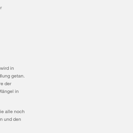
r
wird in
dlung getan.
re der
Mängel in
ie alle noch
on und den