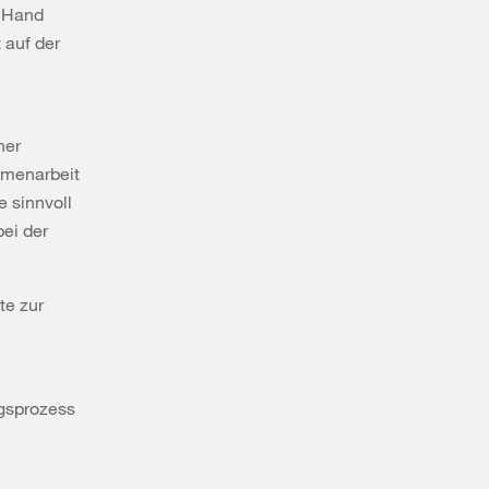
n Hand
 auf der
her
mmenarbeit
 sinnvoll
ei der
te zur
ngsprozess