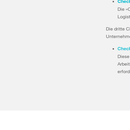
Check
Die «C
Logis
Die dritte 
Unternehm
Check
Diese 
Arbei
erfor