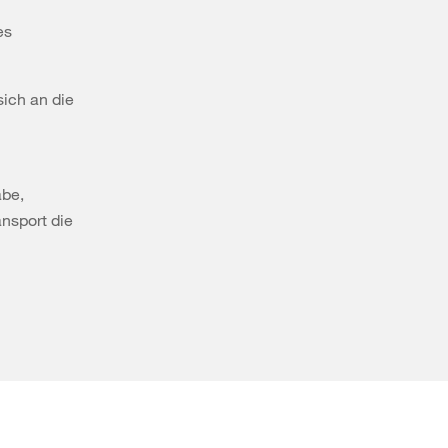
es
sich an die
abe,
nsport die