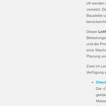
oft werden
versetzt. 
Baustelle u
berücksich
Dieser
Leit
Belastunge
und die Pro
sind. Mache
Planung un
Zwei im Lei
Verfügung s
Check
Die «
geklä
Massn