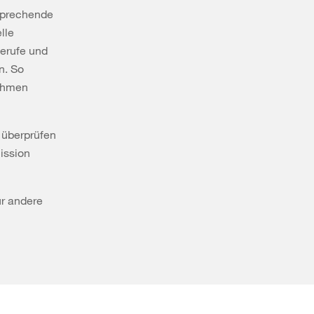
tsprechende
lle
Berufe und
n. So
nahmen
d überprüfen
ission
ür andere