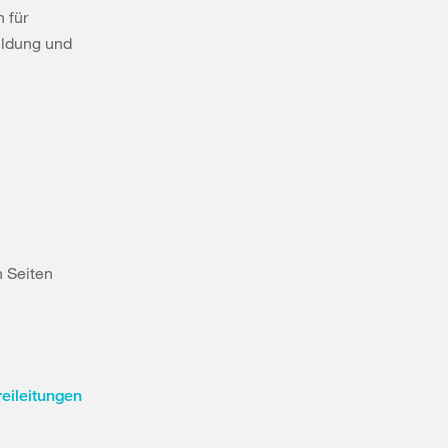
 für
ildung und
 Seiten
reileitungen