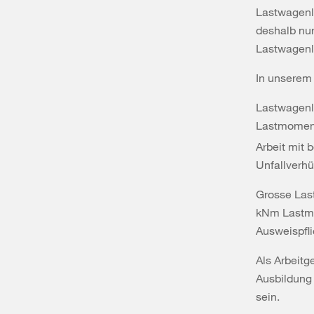
Lastwagenl
deshalb nur
Lastwagenla
In unserem 
Lastwagenl
Lastmoment
Arbeit mit 
Unfallverhü
Grosse Las
kNm Lastmom
Ausweispfl
Als Arbeitg
Ausbildung 
sein.