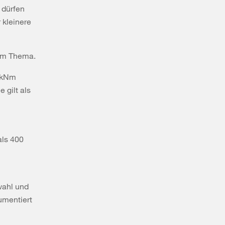
 dürfen
 kleinere
sem Thema.
0 kNm
 gilt als
als 400
wahl und
umentiert