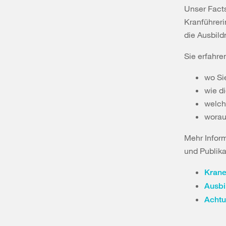
Unser Facts
Kranführeri
die Ausbild
Sie erfahre
wo Si
wie d
welch
worau
Mehr Infor
und Publika
Kran
Ausbi
Achtu