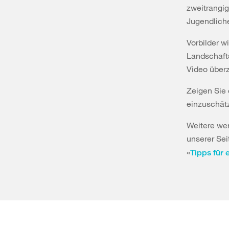
zweitrangig
Jugendliche
Vorbilder w
Landschafts
Video über
Zeigen Sie 
einzuschät
Weitere wer
unserer Sei
«
Tipps für 