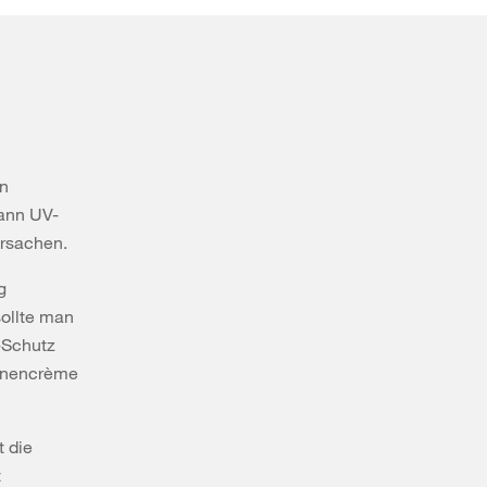
en
ann UV-
ursachen.
g
ollte man
-Schutz
onnencrème
t die
t