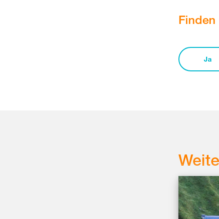
Finden 
Ja
Weit