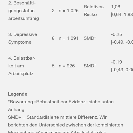
2. Beschäfti-
Relatives
1,08
gungsstatus
2
n = 1 025
Risiko
[0,64, 1,83
arbeitsunfähig
3. Depressive
-0,25
+
8
n = 1 091
SMD
Symptome
[-0,49, -0,
4. Belastbar-
-0,19
+
keit am
5
n = 926
SMD
[-0,43, 0,0
Arbeitsplatz
Legende
*Bewertung «Robustheit der Evidenz» siehe unten
Anhang
SMD+ = Standardisierte mittlere Differenz. Wir
berichten den Unterschied zwischen der kombinierten
Massnahme «Anpassung am Arbeitsplatz plus