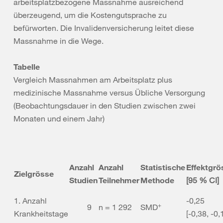
arbeitsplatzbezogene Massnahme ausreichend
überzeugend, um die Kostengutsprache zu
befürworten. Die Invalidenversicherung leitet diese
Massnahme in die Wege.
Tabelle
Vergleich Massnahmen am Arbeitsplatz plus
medizinische Massnahme versus Übliche Versorgung
(Beobachtungsdauer in den Studien zwischen zwei
Monaten und einem Jahr)
Anzahl
Anzahl
Statistische
Effektgrö
Zielgrösse
Studien
Teilnehmer
Methode
[95 % CI]
1. Anzahl
-0,25
+
9
n = 1 292
SMD
Krankheitstage
[-0,38, -0,