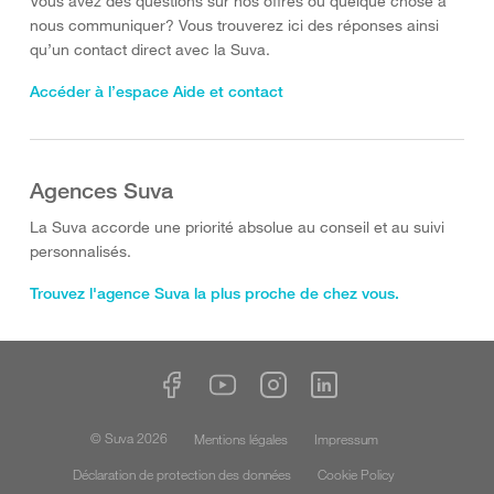
Vous avez des questions sur nos offres ou quelque chose à
nous communiquer? Vous trouverez ici des réponses ainsi
qu’un contact direct avec la Suva.
Accéder à l’espace Aide et contact
Agences Suva
La Suva accorde une priorité absolue au conseil et au suivi
personnalisés.
Trouvez l'agence Suva la plus proche de chez vous.
© Suva 2026
Mentions légales
Impressum
Déclaration de protection des données
Cookie Policy