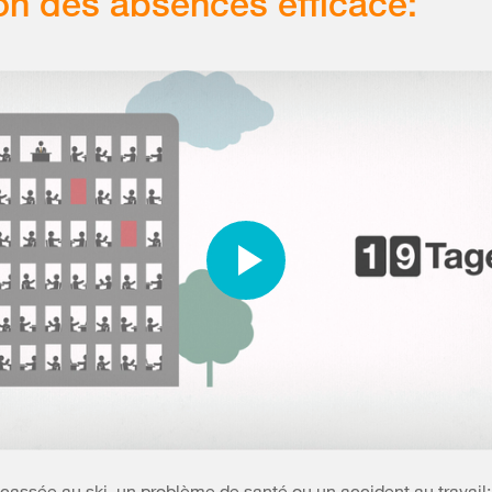
on des absences efficace:
assée au ski, un problème de santé ou un accident au travail