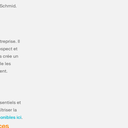
 Schmid.
reprise. Il
espect et
a crée un
le les
ent.
entiels et
triser la
.
onibles ici
ces