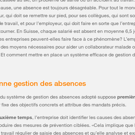
cause, une absence est toujours désagréable. Pour tout le mond
ur, qui doit se remettre sur pied, pour ses collègues, qui sont 
 travail, et pour l’employeur, qui doit faire en sorte que l’entre
tourner. En Suisse, chaque salarié est absent en moyenne 6,5 j
s entreprises peuvent-elles faire face à ce phénomène? L’em
l des moyens nécessaires pour aider un collaborateur malade 
 Et comment mettre en place un système efficace de gestion 
nne gestion des absences
té du système de gestion des absences adopté suppose
premiè
 fixe des objectifs concrets et attribue des mandats précis.
uxième temps
, l’entreprise doit identifier les causes des abs
roduire des mesures de prévention ciblées. «Cela implique que l
 travail régulier de saisie des absences et qu’elle analyse et ex