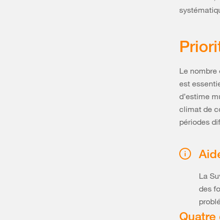
systématiqu
Prior
Le nombre e
est essenti
d’estime mu
climat de c
périodes di
Aid
La Su
des fo
probl
Quatre 