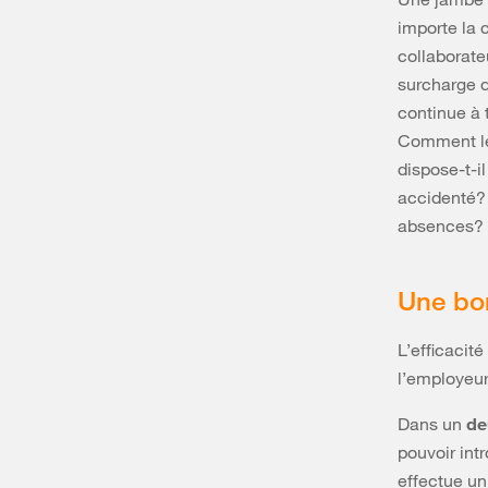
importe la 
collaborate
surcharge de
continue à 
Comment le
dispose-t-i
accidenté?
absences?
Une bo
L’efficaci
l’employeur
Dans un
de
pouvoir int
effectue un