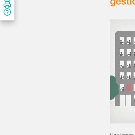
gesti
Une jambe c