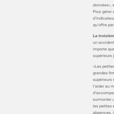
données», e
Pour gérer 
d’indicateu
qu’offre par
La troisiè
un accident
importe que
supérieurs 
«Les petite
grandes fir
supérieurs 
l’aider au m
d’accompagn
surmonter u
les petites
absences, i