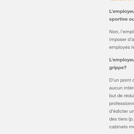
L’employeur
sportive ou
Non, l’emplo
imposer d’a
employés les
L’employeur
grippe?
D’un point 
aucun intér
but de rédu
professionn
d’édicter u
des tiers (
cabinets m