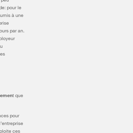
e: pour le
soumis à une
prise
ours par an.
ployeur
ou
des
remen
t que
ences pour
’entreprise
ploite ces