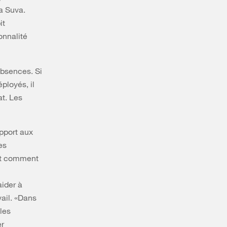
a Suva.
it
onnalité
absences. Si
ployés, il
at. Les
pport aux
es
 et comment
aider à
vail. «Dans
 les
er