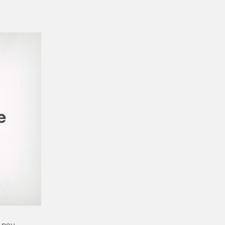
: peu