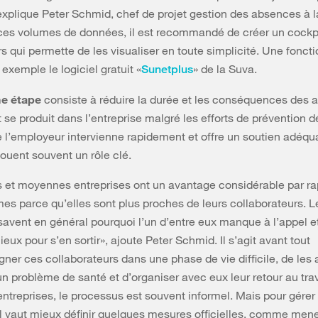
xplique Peter Schmid, chef de projet gestion des absences à l
ces volumes de données, il est recommandé de créer un cockp
rs qui permette de les visualiser en toute simplicité. Une foncti
 exemple le logiciel gratuit «
» de la Suva.
Sunetplus
me étape
consiste à réduire la durée et les conséquences des 
 se produit dans l’entreprise malgré les efforts de prévention dé
 l’employeur intervienne rapidement et offre un soutien adéqu
jouent souvent un rôle clé.
s et moyennes entreprises ont un avantage considérable par ra
mes parce qu’elles sont plus proches de leurs collaborateurs. L
savent en général pourquoi l’un d’entre eux manque à l’appel
ieux pour s’en sortir», ajoute Peter Schmid. Il s’agit avant tout
er ces collaborateurs dans une phase de vie difficile, de les 
n problème de santé et d’organiser avec eux leur retour au tra
 entreprises, le processus est souvent informel. Mais pour gérer
l vaut mieux définir quelques mesures officielles, comme men