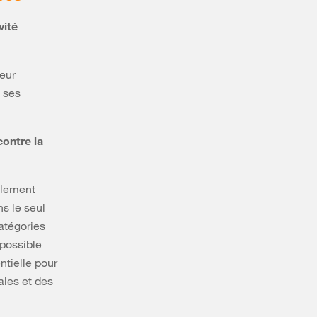
vité
leur
à ses
contre la
alement
ns le seul
atégories
 possible
ntielle pour
ales et des