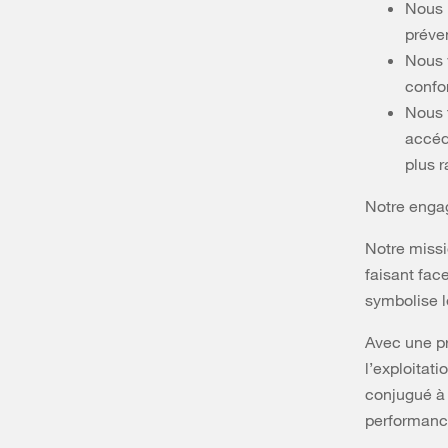
Nous 
préve
Nous v
confo
Nous 
accéde
plus 
Notre engag
Notre missi
faisant fac
symbolise le
Avec une pr
l’exploitat
conjugué à 
performanc