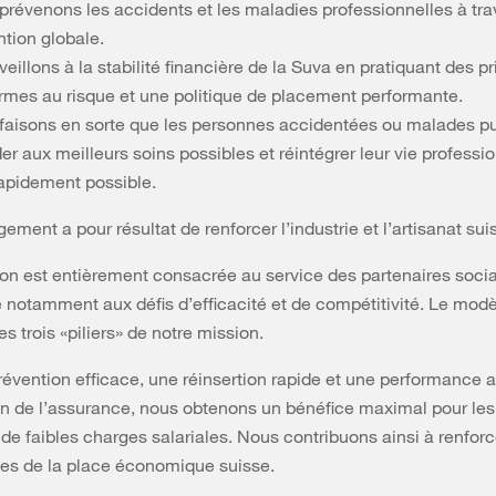
prévenons les accidents et les maladies professionnelles à tra
ntion globale.
eillons à la stabilité financière de la Suva en pratiquant des p
rmes au risque et une politique de placement performante.
faisons en sorte que les personnes accidentées ou malades p
r aux meilleurs soins possibles et réintégrer leur vie professio
rapidement possible.
ement a pour résultat de renforcer l’industrie et l’artisanat sui
on est entièrement consacrée au service des partenaires soci
e notamment aux défis d’efficacité et de compétitivité. Le mod
s trois «piliers» de notre mission.
évention efficace, une réinsertion rapide et une performance 
ion de l’assurance, nous obtenons un bénéfice maximal pour les 
de faibles charges salariales. Nous contribuons ainsi à renforc
es de la place économique suisse.