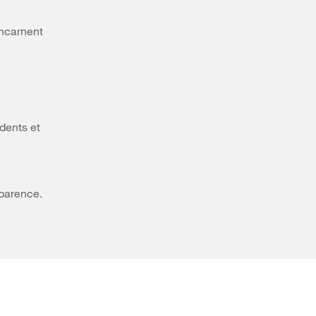
incarnent
dents et
sparence.