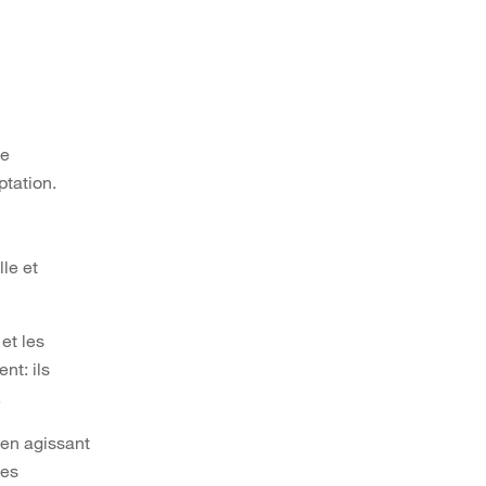
ne
ptation.
le et
et les
nt: ils
.
 en agissant
tes