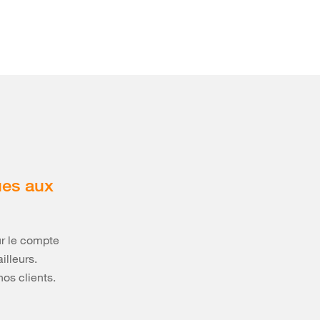
ues aux
ur le compte
illeurs.
os clients.