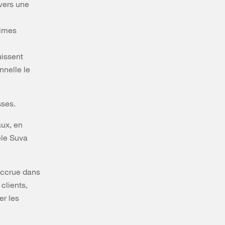
vers une
rimes
uissent
nnelle le
sses.
aux, en
èle Suva
accrue dans
clients,
er les