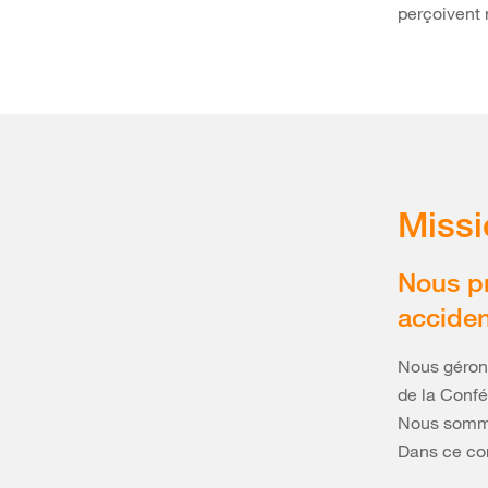
perçoivent
Missi
Nous pr
acciden
Nous gérons
de la Confé
Nous sommes
Dans ce con