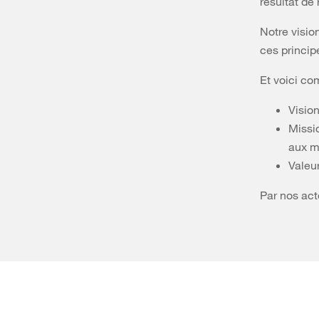
résultat de 
Notre visio
ces princip
Et voici co
Vision
Missi
aux m
Valeu
Par nos act