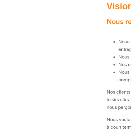
Visio
Nous ren
Nous 
entre
Nous 
Nos s
Nous 
compl
Nos clients
loisirs sûrs
nous perçoi
Nous voulon
à court ter