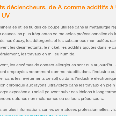
s déclencheurs, de A comme additifs à
 UV
minérales et les fluides de coupe utilisés dans la métallurgie r
es causes les plus fréquentes de maladies professionnelles de l
résines époxy, les détergents et les substances manipulées dan
ivent les désinfectants, le nickel, les additifs ajoutés dans le
néralement, les travaux en milieu humide.
vent, les eczémas de contact allergiques sont dus aujourd’hui 
 sont employées notamment comme réactifs dans l’industrie du
ier dans les revêtements de sol) ou dans l’industrie électronique
ion chronique aux rayons ultraviolets dans les travaux en plein a
corps exposées au soleil peuvent subir des lésions à long terme
ancers cutanés non mélanomes ou de leurs précurseurs.
s amples informations sur les dermatoses professionnelles, vis
.