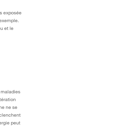
lus exposée
 exemple.
u et le
s maladies
tération
ne ne se
éclenchent
ergie peut