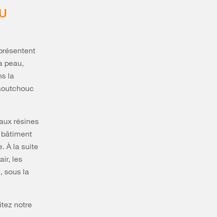
 U
eprésentent
a peau,
s la
 caoutchouc
aux résines
 bâtiment
. À la suite
ir, les
, sous la
itez notre