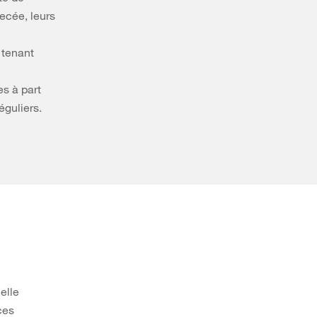
ecée, leurs
 tenant
es à part
éguliers.
elle
ces