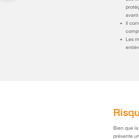
protég
avant-
Il con
compt
Les me
entièr
Risqu
Bien que la
présente un