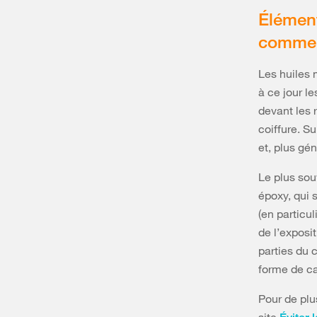
Élément
comme
Les huiles 
à ce jour l
devant les 
coiffure. Su
et, plus gé
Le plus sou
époxy, qui
(en particul
de l’exposit
parties du 
forme de c
Pour de plu
site