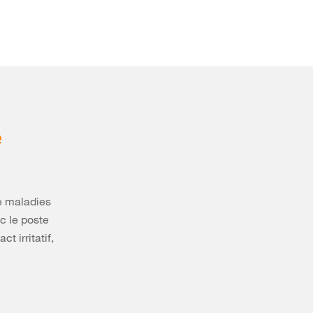
é
de maladies
c le poste
t irritatif,