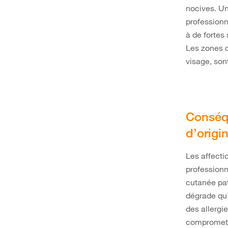
nocives. U
professionn
à de fortes
Les zones d
visage, son
Conséq
d’origi
Les affecti
professionn
cutanée pat
dégrade qu’
des allergie
compromett