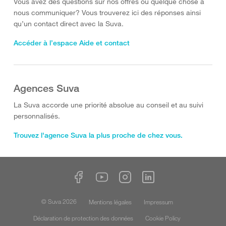
Vous avez des questions sur nos offres ou quelque chose à
nous communiquer? Vous trouverez ici des réponses ainsi
qu’un contact direct avec la Suva.
Accéder à l’espace Aide et contact
Agences Suva
La Suva accorde une priorité absolue au conseil et au suivi
personnalisés.
Trouvez l'agence Suva la plus proche de chez vous.
© Suva 2026
Mentions légales
Impressum
Déclaration de protection des données
Cookie Policy