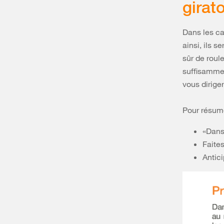
girat
Dans les ca
ainsi, ils s
sûr de roule
suffisammen
vous diriger
Pour résume
«Dans 
Faites
Antici