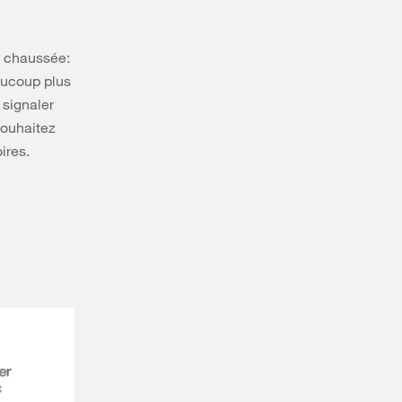
la chaussée:
eaucoup plus
e signaler
souhaitez
ires.