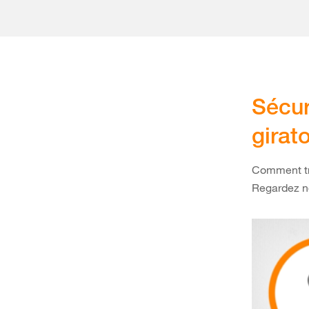
Sécur
girat
Comment tra
Regardez no