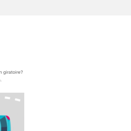
n giratoire?
.