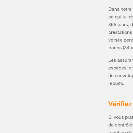
Dans notre 
ce qui lui 
365 jours, d
prestations
versée pend
francs (34 x
Les assuran
espèces, en 
de sauvetag
réduits.
Vérifie
Si vous pra
de contrôle
fonction de