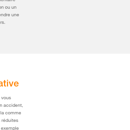
on ou un
endre une
rs.
ative
i vous
n accident,
cela comme
 réduites
r exemple