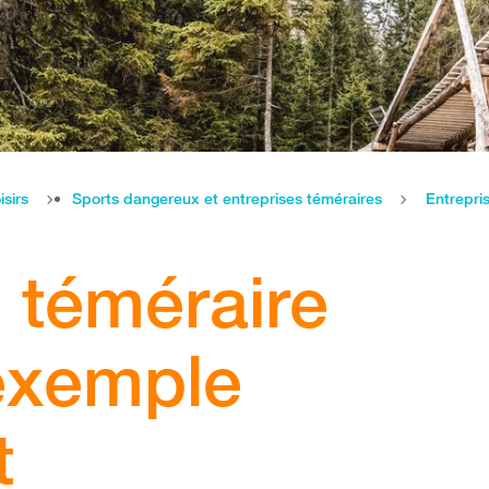
isirs
Sports dangereux et entreprises téméraires
Entrepri
e téméraire
exemple
t