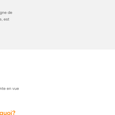
igne de
, est
ente en vue
rquoi?