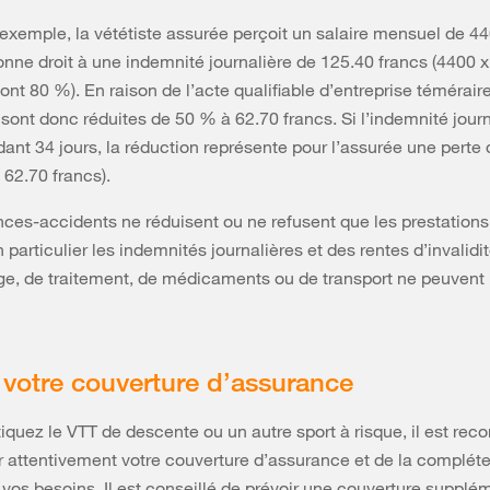
exemple, la vététiste assurée perçoit un salaire mensuel de 44
donne droit à une indemnité journalière de 125.40 francs (4400 
ont 80 %). En raison de l’acte qualifiable d’entreprise téméraire
 sont donc réduites de 50 % à 62.70 francs. Si l’indemnité journ
ant 34 jours, la réduction représente pour l’assurée une perte
 62.70 francs).
ces-accidents ne réduisent ou ne refusent que les prestations
particulier les indemnités journalières et des rentes d’invalidit
e, de traitement, de médicaments ou de transport ne peuvent 
z votre couverture d’assurance
tiquez le VTT de descente ou un autre sport à risque, il est r
r attentivement votre couverture d’assurance et de la compléte
 vos besoins. Il est conseillé de prévoir une couverture supplé