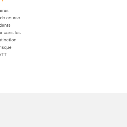
ires
 de course
idents
r dans les
stinction
risque
 VTT