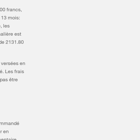
00 francs,
x 13 mois:
, les
alière est
 de 2131.80
 versées en
é. Les frais
pas être
ecommandé
r en
mentaire