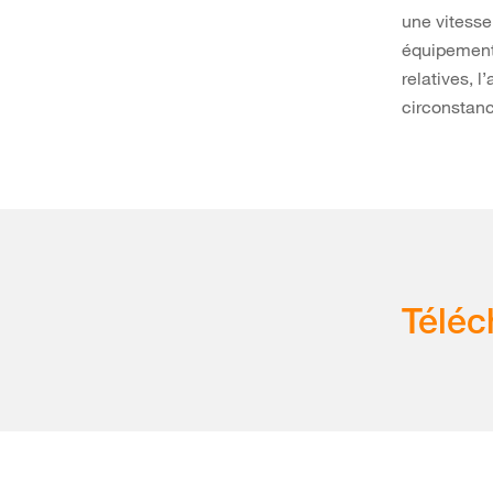
une vitesse
équipement
relatives,
circonstan
Télé