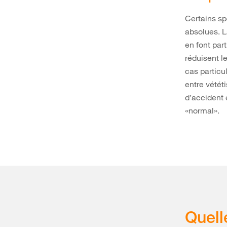
Certains s
absolues. L
en font par
réduisent l
cas particu
entre vétét
d’accident 
«normal».
Quell