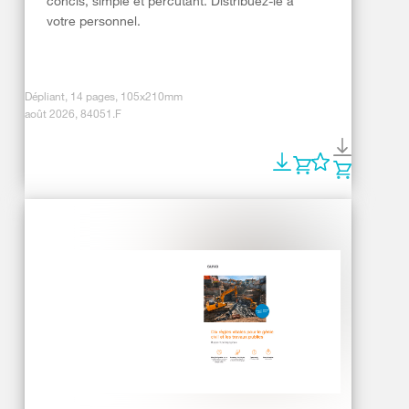
concis, simple et percutant. Distribuez-le à
votre personnel.
Dépliant, 14 pages, 105x210mm
août 2026, 84051.F