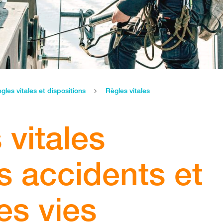
gles vitales et dispositions
Règles vitales
 vitales
s accidents et
es vies