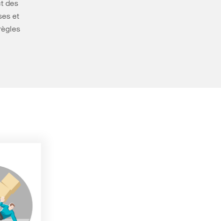
ct des
ses et
règles