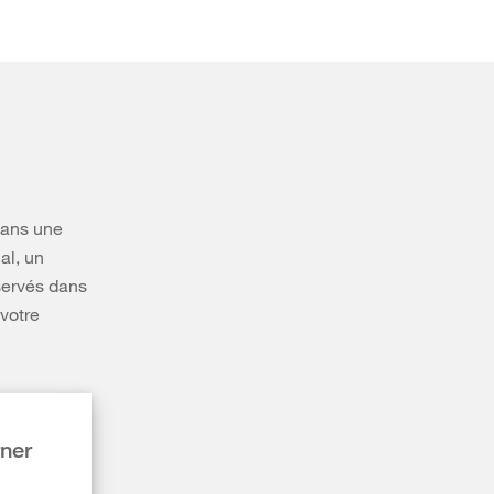
dans une
al, un
servés dans
 votre
rner