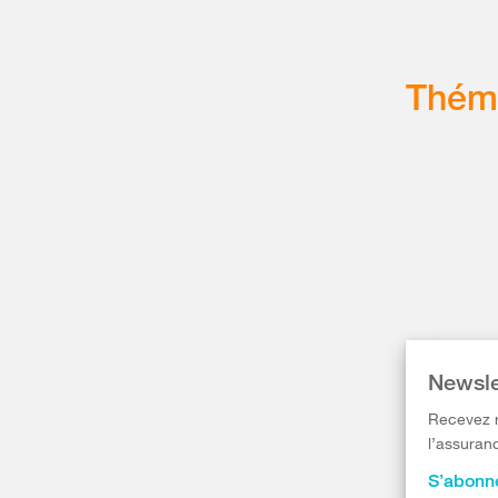
Thém
Newsle
Recevez r
l’assuranc
S’abonne