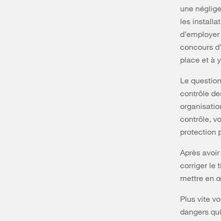
une néglige
les installa
d’employer 
concours d’E
place et à 
Le question
contrôle des
organisatio
contrôle, v
protection 
Après avoir
corriger le 
mettre en œ
Plus vite v
dangers qui