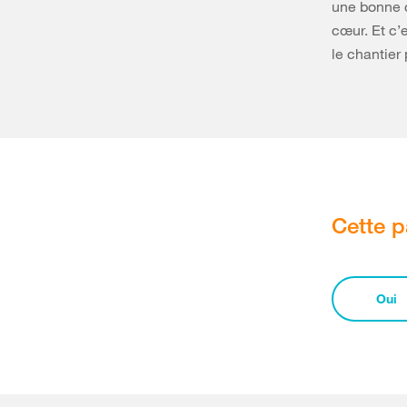
une bonne c
cœur. Et c’
le chantier
Cette p
Oui