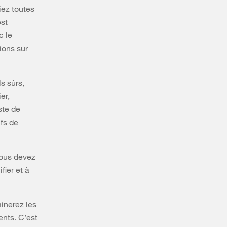
iez toutes
est
c le
ions sur
s sûrs,
er,
ste de
ifs de
vous devez
fier et à
minerez les
ents. C’est