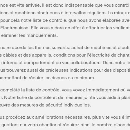
nce est vite arrivée. Il est donc indispensable que vous contrôl
tions et machines électriques à intervalles réguliers. Le mieux 
pour cela notre liste de contrôle, que nous avons élaborée ave
lectrosuisse. Elle vous aidera en effet à effectuer les vérificat
y éliminer les manquements.
naire aborde les thèmes suivants: achat de machines et d’outil
 câbles et des appareils, conditions pour l’électricité de chanti
n interne et comportement de vos collaborateurs. Dans notre li
ous trouverez aussi de précieuses indications pour des disposit
permettant de réduire les risques au minimum.
 complété la liste de contrôle, vous voyez immédiatement où 
tir. Notre fiche de contrôle et de mesures jointe vous aide à plani
uvre des mesures de sécurité individuelles.
ous procédez aux améliorations nécessaires, plus vite vous éli
 guettent sur votre chantier et réduirez ainsi le nombre d’accid