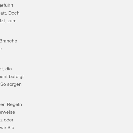
eführt
att. Doch
tzt, zum
 Branche
r
t, die
ent befolgt
. So sorgen
gen Regeln
lerweise
tz oder
wir Sie