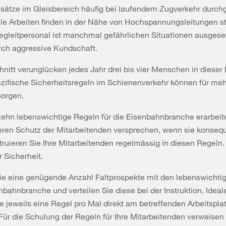
sätze im Gleisbereich häufig bei laufendem Zugverkehr durchg
le Arbeiten finden in der Nähe von Hochspannungsleitungen st
gleitpersonal ist manchmal gefährlichen Situationen ausgese
rch aggressive Kundschaft.
nitt verunglücken jedes Jahr drei bis vier Menschen in dieser
ezifische Sicherheitsregeln im Schienenverkehr können für meh
sorgen.
ehn lebenswichtige Regeln für die Eisenbahnbranche erarbeite
ren Schutz der Mitarbeitenden versprechen, wenn sie konsequ
truieren Sie Ihre Mitarbeitenden regelmässig in diesen Regeln
r Sicherheit.
Sie eine genügende Anzahl Faltprospekte mit den lebenswichti
enbahnbranche und verteilen Sie diese bei der Instruktion. Idea
ie jeweils eine Regel pro Mal direkt am betreffenden Arbeitspla
 Für die Schulung der Regeln für Ihre Mitarbeitenden verweisen 