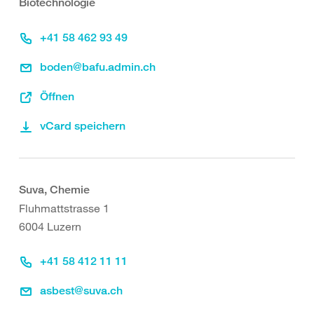
Biotechnologie
+41 58 462 93 49
boden@bafu.admin.ch
Öffnen
vCard speichern
Suva, Chemie
Fluhmattstrasse 1
6004 Luzern
+41 58 412 11 11
asbest@suva.ch