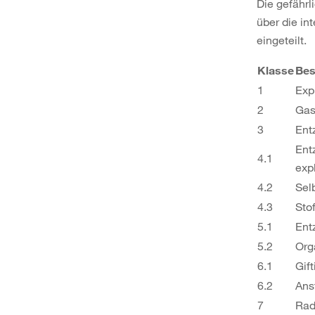
Die gefähr
über die in
eingeteilt.
Klasse
Bes
1
Exp
2
Ga
3
Ent
Ent
4.1
exp
4.2
Sel
4.3
Sto
5.1
Ent
5.2
Org
6.1
Gift
6.2
Ans
7
Rad