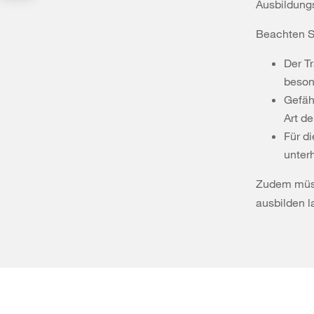
Ausbildungs
Beachten S
Der Tr
beson
Gefäh
Art de
Für d
unter
Zudem müss
ausbilden l