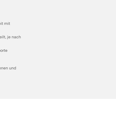
it mit
lt, je nach
orte
nnen und