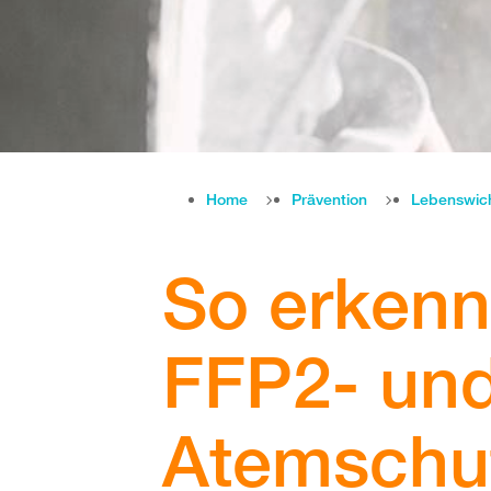
Home
Prävention
Lebenswic
So erkenn
FFP2- un
Atemschu