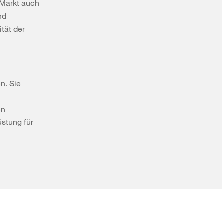
 Markt auch
nd
tät der
n. Sie
en
üstung für