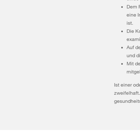
Dem P
eine 
ist.
Die K
exami
Auf d
und d
Mit d
mitgel
Ist einer o
zweifelhaft
gesundhei