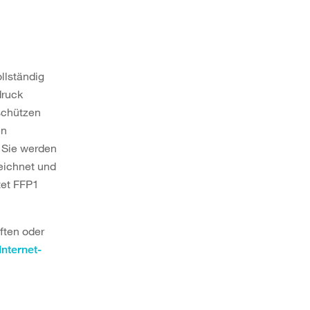
llständig
druck
schützen
en
. Sie werden
eichnet und
tet FFP1
ften oder
nternet-