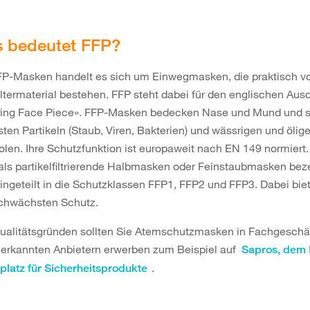
 bedeutet FFP?
FP-Masken handelt es sich um Einwegmasken, die praktisch vo
iltermaterial bestehen. FFP steht dabei für den englischen Aus
ering Face Piece». FFP-Masken bedecken Nase und Mund und 
sten Partikeln (Staub, Viren, Bakterien) und wässrigen und ölig
olen. Ihre Schutzfunktion ist europaweit nach EN 149 normiert
als partikelfiltrierende Halbmasken oder Feinstaubmasken bez
eingeteilt in die Schutzklassen FFP1, FFP2 und FFP3. Dabei bie
chwächsten Schutz.
ualitätsgründen sollten Sie Atemschutzmasken in Fachgeschä
nerkannten Anbietern erwerben zum Beispiel auf
Sapros, dem I
.
platz für Sicherheitsprodukte