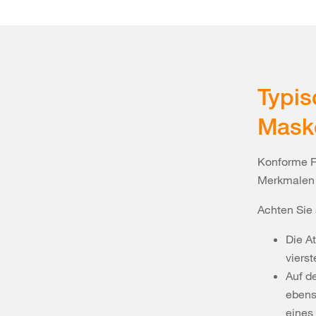
Typis
Mask
Konforme F
Merkmalen e
Achten Sie 
Die A
vierst
Auf d
ebens
eines 