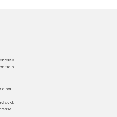
ehreren
rmitteln.
 einer
edruckt,
dresse