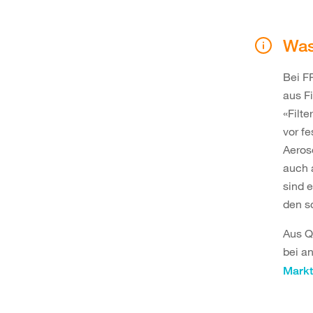
Was
Bei F
aus F
«Filt
vor fe
Aeros
auch 
sind 
den s
Aus Q
bei a
Markt