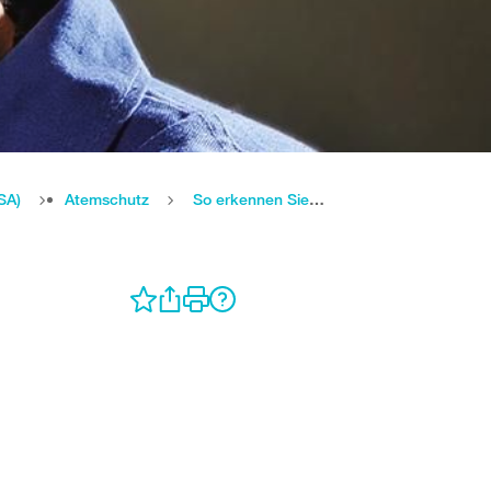
SA)
Atemschutz
So erkennen Sie richtige FFP2- und FFP3-Atemschutzmasken