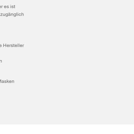
r es ist
 zugänglich
e Hersteller
n
r Masken