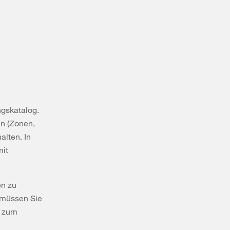
ngskatalog.
en (Zonen,
alten. In
mit
en zu
 müssen Sie
n zum