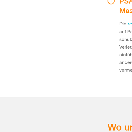
PSA
Mas
Die
r
auf P
schüt
Verle
einfü
ander
verme
Wo un