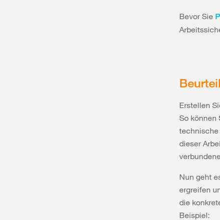
Bevor Sie
P
Arbeitssich
Beurtei
Erstellen S
So können S
technische 
dieser Arbe
verbundenen
Nun geht es
ergreifen 
die konkre
Beispiel: