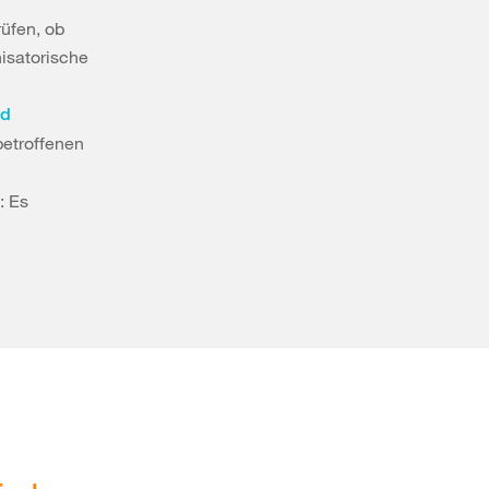
rüfen, ob
isatorische
nd
betroffenen
: Es