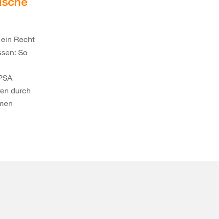
ische
 ein Recht
ssen: So
 PSA
ren durch
hmen