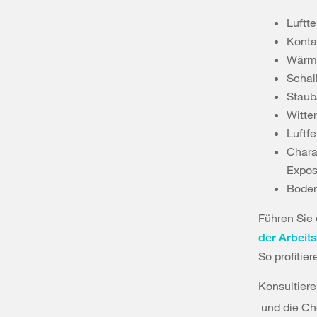
Luftt
Konta
Wärme
Schall
Staub
Witte
Luftfe
Chara
Expos
Boden
Führen Sie
der Arbeits
So profitie
Konsultier
und die Che