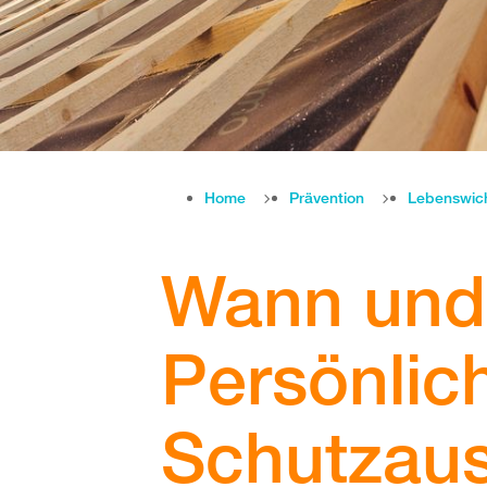
Home
Prävention
Lebenswic
Wann und 
Persönlic
Schutzau