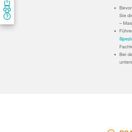
Bevor 
Sie d
– Mas
Führe
Spezi
Fachk
Bei d
unters