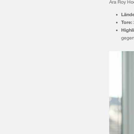
Ära Roy Ho
Lände
Tore:
Highl
gegen