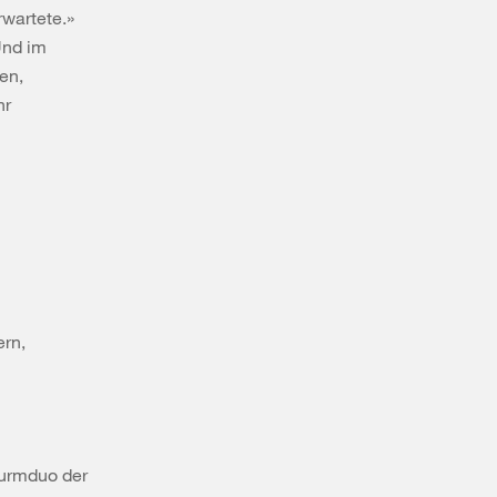
rwartete.»
Und im
en,
hr
rn,
turmduo der