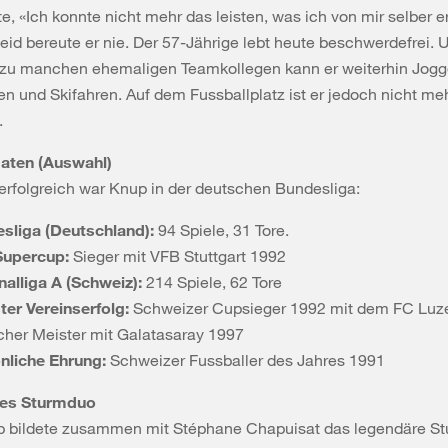
te, «Ich konnte nicht mehr das leisten, was ich von mir selber e
id bereute er nie. Der 57-Jährige lebt heute beschwerdefrei. 
zu manchen ehemaligen Teamkollegen kann er weiterhin Jogg
en und Skifahren. Auf dem Fussballplatz ist er jedoch nicht me
.
aten (Auswahl)
rfolgreich war Knup in der deutschen Bundesliga:
sliga (Deutschland):
94 Spiele, 31 Tore.
Supercup:
Sieger mit VFB Stuttgart 1992
nalliga A (Schweiz):
214 Spiele, 62 Tore
ter Vereinserfolg:
Schweizer Cupsieger 1992 mit dem FC Luze
scher Meister mit Galatasaray 1997
nliche Ehrung:
Schweizer Fussballer des Jahres 1991
hes Sturmduo
p bildete zusammen mit Stéphane Chapuisat das legendäre S