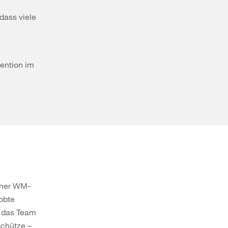
dass viele
vention im
einer WM-
obte
t das Team
schütze –