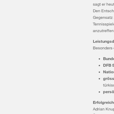
sagt er heu
Den Entsche
Gegensatz 
Tennisspiel
anzutreffen
Leistungsd
Besonders e
Bunde
DFB 
Natio
gröss
türki
persö
Erfolgreic
Adrian Knu