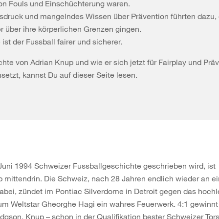
von Fouls und Einschüchterung waren.
gsdruck und mangelndes Wissen über Prävention führten dazu, 
er über ihre körperlichen Grenzen gingen.
ist der Fussball fairer und sicherer.
hte von Adrian Knup und wie er sich jetzt für Fairplay und Prä
nsetzt, kannst Du auf dieser Seite lesen.
Juni 1994 Schweizer Fussballgeschichte geschrieben wird, ist
 mittendrin. Die Schweiz, nach 28 Jahren endlich wieder an 
bei, zündet im Pontiac Silverdome in Detroit gegen das hochl
m Weltstar Gheorghe Hagi ein wahres Feuerwerk. 4:1 gewinn
gson. Knup – schon in der Qualifikation bester Schweizer Tor