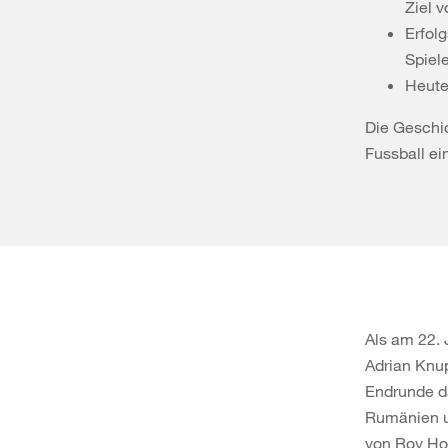
Ziel 
Erfol
Spiel
Heute 
Die Geschic
Fussball ei
Als am 22. 
Adrian Knup
Endrunde da
Rumänien u
von Roy Hod