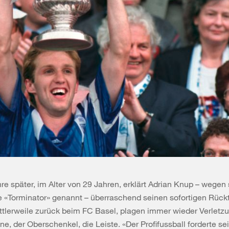
hre später, im Alter von 29 Jahren, erklärt Adrian Knup – wegen 
e «Torminator» genannt – überraschend seinen sofortigen Rücktr
ttlerweile zurück beim FC Basel, plagen immer wieder Verletz
ne, der Oberschenkel, die Leiste. «Der Profifussball forderte sei