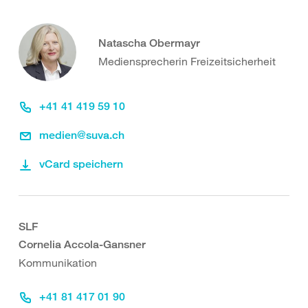
Natascha Obermayr
Mediensprecherin Freizeitsicherheit
+41 41 419 59 10
medien@suva.ch
vCard speichern
SLF
Cornelia Accola-Gansner
Kommunikation
+41 81 417 01 90