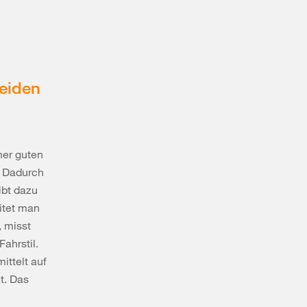
meiden
ner guten
. Dadurch
ibt dazu
itet man
, misst
ahrstil.
ittelt auf
t. Das