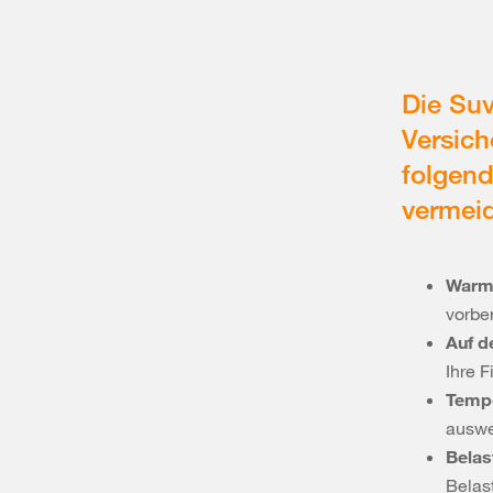
Die Suv
Versich
folgend
vermei
Warm
vorber
Auf d
Ihre F
Temp
auswe
Belas
Belas