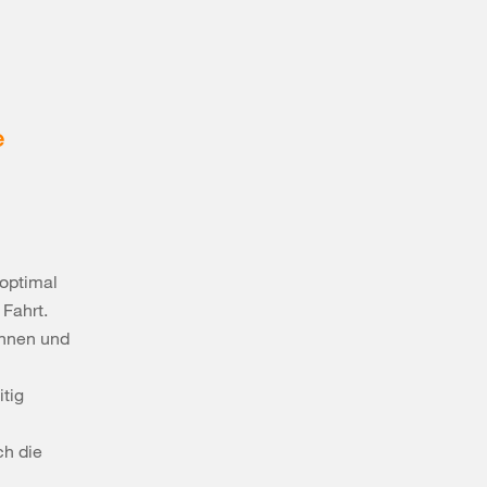
e
optimal
 Fahrt.
önnen und
itig
ch die