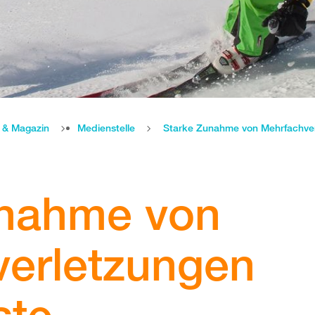
e & Magazin
Medienstelle
Starke Zunahme von Mehrfachver
unahme von
erletzungen
ste