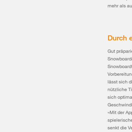
mehr als au
Durch e
Gut präpari
Snowboarda
Snowboardfa
Vorbereitun
lässt sich 
nützliche 
sich optima
Geschwindig
«Mit der App
spielerisch
senkt die V