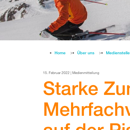
Home
Über uns
Medienstell
15. Februar 2022 | Medienmitteilung
Starke Z
Mehrfachv
auf der Pi