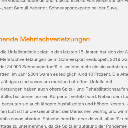
eine vorausschauende und rücksichtsvolle Fahrweise auf der P
, sagt Samuli Aegerter, Schneesportexperte bei der Suva.
ende Mehrfachverletzungen
 die Unfallstatistik zeigt: In den letzten 15 Jahren hat sich der A
t Mehrfachverletzungen beim Schneesport verdoppelt. 2019 wa
der 34 000 Schneesportunfälle, welche mehr als ein verletztes 
atten. Im Jahr 2004 waren es lediglich rund 10 Prozent. Die Alt
-Jährigen sind davon am meisten betroffen. Unfälle mit
letzungen haben auch öfters Spital- und Rehabilitationsaufen
nfälle, bei denen nur ein Körperteil verletzt wird. Neben dem Le
n bedeuten sie auch längere Ausfallzeiten und höhere Kosten
chen Luft ist für die Gesundheit der Menschen wichtig und wir
falls davon abraten. Entscheidend ist aber derzeit, alles für unf
ttage zu unternehmen, da die Spitäler aufgrund der Pandemie