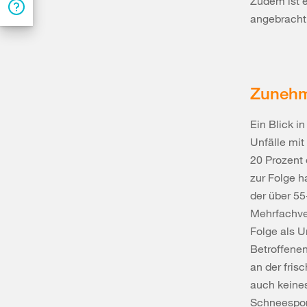
Zudem ist 
angebracht»
Zunehm
Ein Blick in
Unfälle mi
20 Prozent 
zur Folge h
der über 55
Mehrfachver
Folge als U
Betroffene
an der fris
auch keines
Schneespor