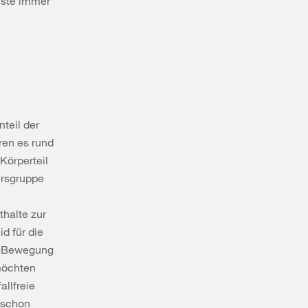
iste immer
nteil der
ren es rund
Körperteil
ersgruppe
thalte zur
id für die
. «Bewegung
 möchten
allfreie
 schon