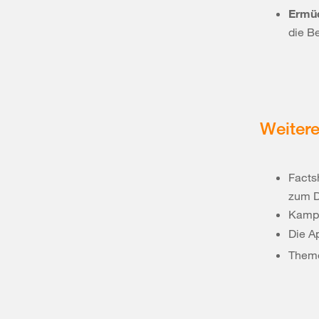
Ermü
die B
Weitere
Facts
zum D
Kampa
Die A
Theme