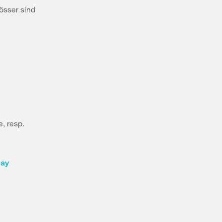
össer sind
, resp.
lay