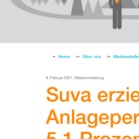
Home
Über uns
Medienstell
8. Februar 2021 | Medienmitteilung
Suva erzie
Anlagepe
5,1 Proze