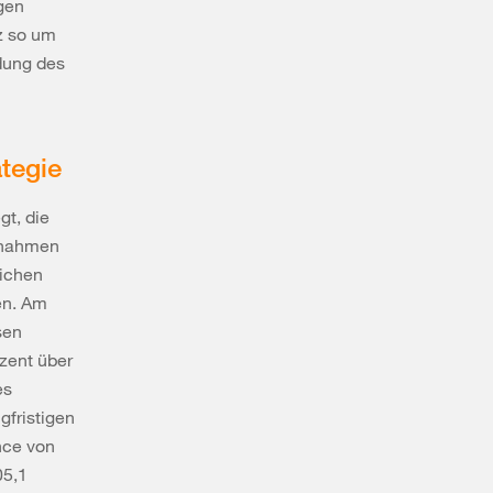
igen
z so um
dung des
tegie
gt, die
innahmen
lichen
en. Am
sen
ozent über
es
gfristigen
nce von
05,1