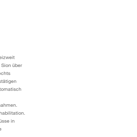
eizweit
 Sion über
echts
stätigen
utomatisch
snahmen.
abilitation.
üsse in
e