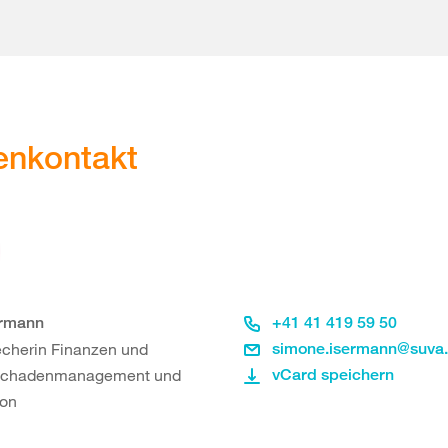
enkontakt
ermann
+41 41 419 59 50
cherin Finanzen und
simone.isermann@suva
 Schadenmanagement und
vCard speichern
ion