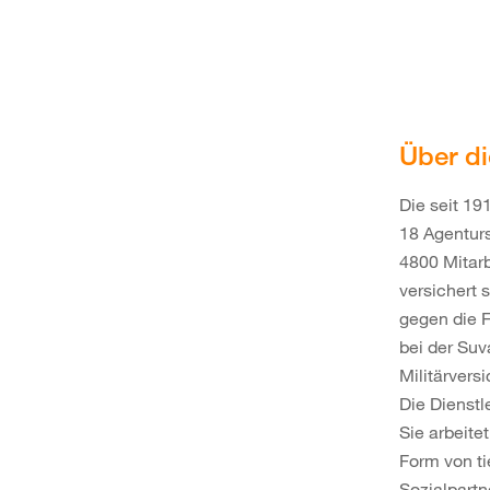
Über d
Die seit 19
18 Agenturs
4800 Mitarb
versichert 
gegen die F
bei der Suv
Militärvers
Die Dienstl
Sie arbeite
Form von ti
Sozialpartn