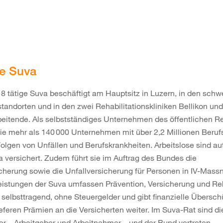
ie Suva
18 tätige Suva beschäftigt am Hauptsitz in Luzern, in den schw
tandorten und in den zwei Rehabilitationskliniken Bellikon und
eitende. Als selbstständiges Unternehmen des öffentlichen R
sie mehr als 140 000 Unternehmen mit über 2,2 Millionen Beruf
olgen von Unfällen und Berufskrankheiten. Arbeitslose sind a
a versichert. Zudem führt sie im Auftrag des Bundes die
icherung sowie die Unfallversicherung für Personen in IV-Mas
eistungen der Suva umfassen Prävention, Versicherung und Reh
t selbsttragend, ohne Steuergelder und gibt finanzielle Übersch
eferen Prämien an die Versicherten weiter. Im Suva-Rat sind di
er – Arbeitgeber und Arbeitnehmer – und der Bund vertreten.