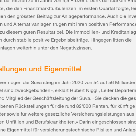
t der letzten zehn Jahre von 4,5 Prozent. Dank der starken Erh
e, die den Finanzmarktturbulenzen im ersten Quartal folgte, le
en den grössten Beitrag zur Anlageperformance. Auch die Inves
n und Alternativanlagen trugen mit ihren positiven Performan
zu diesem guten Resultat bei. Die Immobilien- und Kreditanla
 durch stabile positive Ergebnisbeiträge. Hingegen litten die
nlagen weiterhin unter den Negativzinsen.
llungen und Eigenmittel
ermögen der Suva stieg im Jahr 2020 von 54 auf 56 Milliarde
el sind zweckgebunden», erklärt Hubert Niggli, Leiter Departe
d Mitglied der Geschäftsleitung der Suva. «Sie decken die ges
benen Rückstellungen für die rund 82'000 Renten, für künftige
er sowie für weitere gesetzliche Versicherungsleistungen aus 
n Unfällen und Berufskrankheiten.» Darin eingeschlossen sin
e Eigenmittel für versicherungstechnische Risiken und Anlage