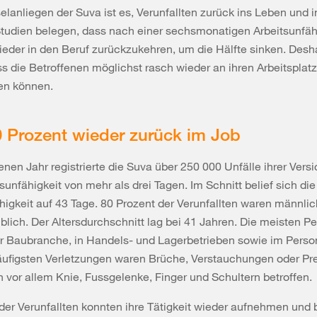
elanliegen der Suva ist es, Verunfallten zurück ins Leben und 
Studien belegen, dass nach einer sechsmonatigen Arbeitsunfähi
der in den Beruf zurückzukehren, um die Hälfte sinken. Desha
ss die Betroffenen möglichst rasch wieder an ihren Arbeitsplatz
en können.
 Prozent wieder zurück im Job
nen Jahr registrierte die Suva über 250 000 Unfälle ihrer Versi
tsunfähigkeit von mehr als drei Tagen. Im Schnitt belief sich die
higkeit auf 43 Tage. 80 Prozent der Verunfallten waren männlic
blich. Der Altersdurchschnitt lag bei 41 Jahren. Die meisten P
r Baubranche, in Handels- und Lagerbetrieben sowie im Person
häufigsten Verletzungen waren Brüche, Verstauchungen oder Pr
 vor allem Knie, Fussgelenke, Finger und Schultern betroffen.
der Verunfallten konnten ihre Tätigkeit wieder aufnehmen und b