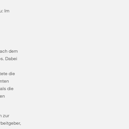
u: Im
 nach dem
es. Dabei
tete die
amten
als die
hen
n zur
rbeitgeber,