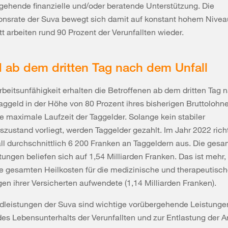
gehende finanzielle und/oder beratende Unterstützung. Die
onsrate der Suva bewegt sich damit auf konstant hohem Nivea
t arbeiten rund 90 Prozent der Verunfallten wieder. ​
 ab dem dritten Tag nach dem Unfall
rbeitsunfähigkeit erhalten die Betroffenen ab dem dritten Tag
Taggeld in der Höhe von 80 Prozent ihres bisherigen Bruttolohn
ne maximale Laufzeit der Taggelder. Solange kein stabiler
zustand​ vorliegt, werden Taggelder gezahlt. Im Jahr 2022 rich
ll durchschnittlich 6 200 Franken an Taggeldern aus. Die ges
tungen beliefen sich auf 1,54 Milliarden Franken. Das ist mehr, 
re gesamten Heilkosten für die medizinische und therapeutisc
n ihrer Versicherten aufwendete (1,14 Milliarden Franken).
dleistungen der Suva sind wichtige vorübergehende​ Leistunge
des Lebensunterhalts der Verunfallten und zur Entlastung der A