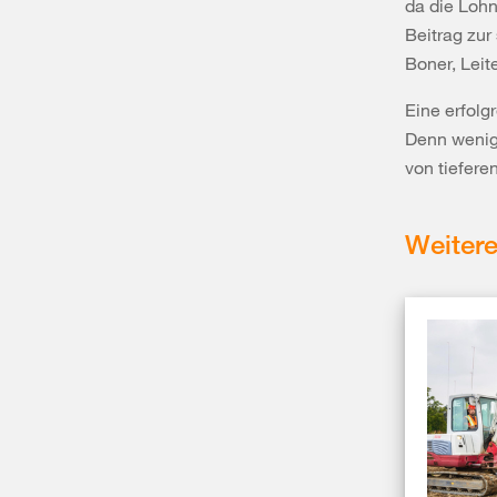
da die​ Loh
Beitrag zur
Boner, Leit
Eine erfolgr
Denn wenig
von tiefere
Weitere