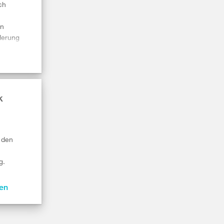
ch
en
ederung
k
 den
g.
en