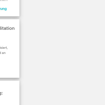
rung
itation
siert,
d an
g: