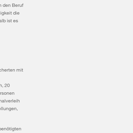
in den Beruf
gkeit die
lb ist es
cherten mit
h, 20
ersonen
alverleih
ellungen,
enötigten​