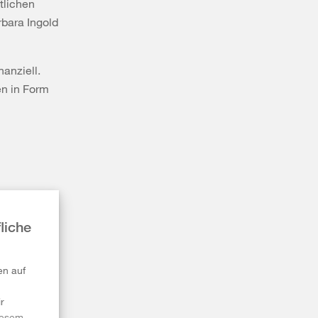
ntlichen
rbara Ingold
nanziell.
n in Form
liche
en auf
r
diesem