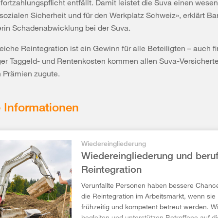
nfortzahlungspflicht entfällt. Damit leistet die Suva einen wese
 sozialen Sicherheit und für den​ Werkplatz Schweiz», erklärt Ba
erin Schadenabwicklung bei der Suva.
eiche Reintegration ist ein Gewinn für alle Beteiligten – auch fi
er Taggeld- und Rentenkosten kommen allen Suva-Versicherte
n Prämien zugute.
 Informationen
Wiedereingliederung
Wiedereingliederung und beruf
Reintegration
Verunfallte Personen haben bessere Chanc
die Reintegration im Arbeitsmarkt, wenn sie
frühzeitig und kompetent betreut werden. Wi
begleiten und unterstützen Betroffene auf 