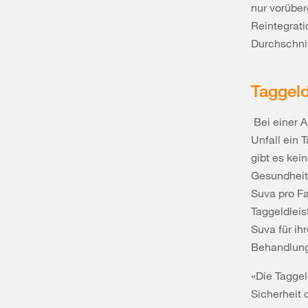
nur vorüber
Reintegrati
Durchschnit
Taggeld
Bei einer A
Unfall ein 
gibt es kei
Gesundheits
Suva pro Fa
Taggeldleis
Suva für ih
Behandlunge
«Die Taggel
Sicherheit 