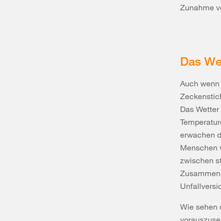
Zunahme vo
Das Wet
Auch wenn 
Zeckenstich
Das Wetter 
Temperature
erwachen di
Menschen ve
zwischen s
Zusammenha
Unfallvers
Wie sehen d
vorauszuse