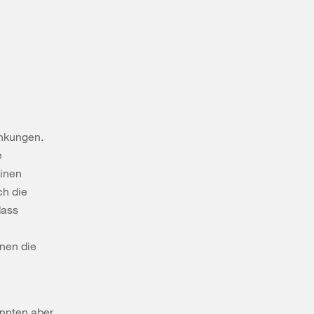
ankungen.
e
einen
ch die
dass
nen die
nnten aber