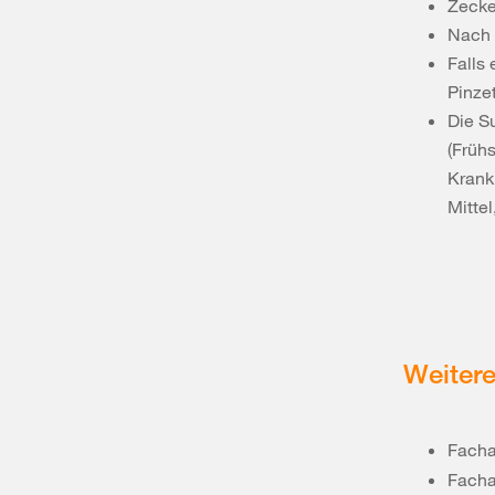
Zecke
Nach 
Falls
Pinze
Die S
(Früh
Krank
Mitte
Weitere
Facha
Facha