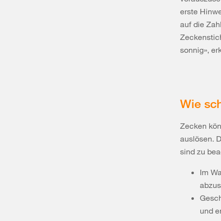
erste Hinwe
auf die Zah
Zeckenstich
sonnig», erk
Wie sch
Zecken kön
auslösen. D
sind zu bea
Im Wa
abzust
Gesch
und e