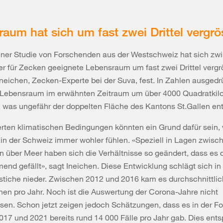
aum hat sich um fast zwei Drittel vergrö
ner Studie von Forschenden aus der Westschweiz hat sich zw
r für Zecken geeignete Lebensraum um fast zwei Drittel vergrö
x Ineichen, Zecken-Experte bei der Suva, fest. In Zahlen ausgedr
r Lebensraum im erwähnten Zeitraum um über 4000 Quadratkil
, was ungefähr der doppelten Fläche des Kantons St.Gallen ent
erten klimatischen Bedingungen könnten ein Grund dafür sein,
in der Schweiz immer wohler fühlen. «Speziell in Lagen zwisc
 über Meer haben sich die Verhältnisse so geändert, dass es
end gefällt», sagt Ineichen. Diese Entwicklung schlägt sich i
stiche nieder. Zwischen 2012 und 2016 kam es durchschnittlic
en pro Jahr. Noch ist die Auswertung der Corona-Jahre nicht
en. Schon jetzt zeigen jedoch Schätzungen, dass es in der F
17 und 2021 bereits rund 14 000 Fälle pro Jahr gab. Dies entsp