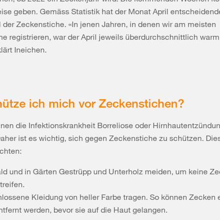
ise geben. Gemäss Statistik hat der Monat April entscheidend
l der Zeckenstiche. «In jenen Jahren, in denen wir am meisten
e registrieren, war der April jeweils überdurchschnittlich war
lärt Ineichen.
ütze ich mich vor Zeckenstichen?
nen die Infektionskrankheit Borreliose oder Hirnhautentzündu
aher ist es wichtig, sich gegen Zeckenstiche zu schützen. Die
chten:
ld und in Gärten Gestrüpp und Unterholz meiden, um keine Z
reifen.
lossene Kleidung von heller Farbe tragen. So können Zecken 
ntfernt werden, bevor sie auf die Haut gelangen.