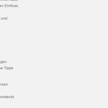
en Einfluss
m und
ngen
se Tipps
ecken
entdeckt