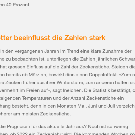
n 40 Prozent.
ter beeinflusst die Zahlen stark
in den vergangenen Jahren im Trend eine klare Zunahme der
e zu beobachten ist, unterliegen die Zahlen jährlichen Schw
hat grossen Einfluss auf die Zahl der Zeckenstiche. Steigen di
n bereits ab März an, bewirkt dies einen Doppeleffekt. «Zum 
e Zecken früher aus ihrer Winterstarre, zum anderen halten si
rmehrt im Freien auf», sagt Ineichen. Die Statistik bestätigt, 
teigenden Temperaturen und der Anzahl Zeckenstiche ein
ng besteht, denn in den Monaten Mai, Juni und Juli verzeich
icherer am meisten Zeckenstiche.
ie Prognosen für das aktuelle Jahr aus? Noch ist schwierig
hen, ob 2022 ein Zeckenjahr wird. Die kommenden Wochen kö