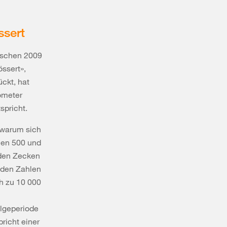
ssert
ischen 2009
ssert»,
ückt, hat
ometer
spricht.
 warum sich
hen 500 und
 den Zecken
n den Zahlen
h zu 10 000
olgeperiode
richt einer