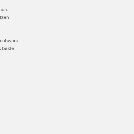
hen.
itzen
 schwere
s beste