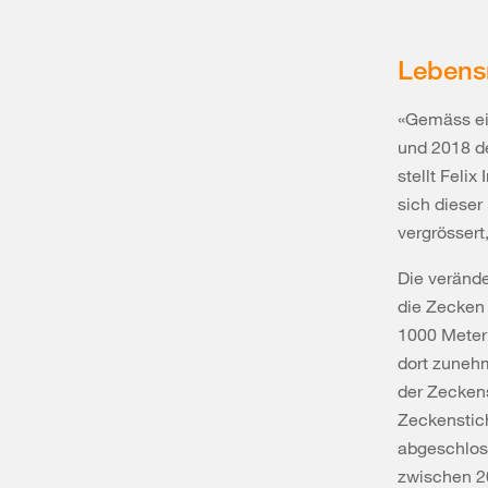
Lebensr
«Gemäss ei
und 2018 de
stellt Feli
sich diese
vergrössert
Die veränd
die Zecken 
1000 Metern
dort zunehm
der Zecken
Zeckenstich
abgeschloss
zwischen 20