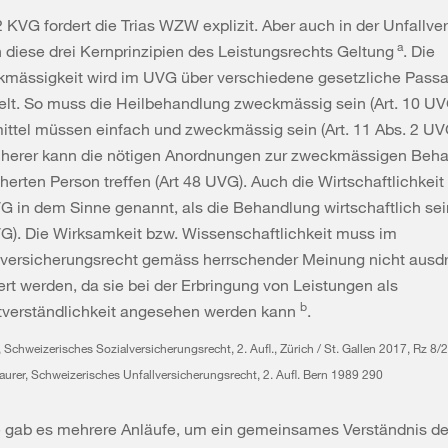
2 KVG fordert die Trias WZW explizit. Aber auch in der Unfallve
a
 diese drei Kernprinzipien des Leistungsrechts Geltung
. Die
mässigkeit wird im UVG über verschiedene gesetzliche Pass
elt. So muss die Heilbehandlung zweckmässig sein (Art. 10 UVG
mittel müssen einfach und zweckmässig sein (Art. 11 Abs. 2 UV
cherer kann die nötigen Anordnungen zur zweckmässigen Beha
herten Person treffen (Art 48 UVG). Auch die Wirtschaftlichkeit
G in dem Sinne genannt, als die Behandlung wirtschaftlich sei
G). Die Wirksamkeit bzw. Wissenschaftlichkeit muss im
lversicherungsrecht gemäss herrschender Meinung nicht ausdr
ert werden, da sie bei der Erbringung von Leistungen als
b
tverständlichkeit angesehen werden kann
.
, Schweizerisches Sozialversicherungsrecht, 2. Aufl., Zürich / St. Gallen 2017, Rz 8/
Maurer, Schweizerisches Unfallversicherungsrecht, 2. Aufl. Bern 1989 290
e gab es mehrere Anläufe, um ein gemeinsames Verständnis der