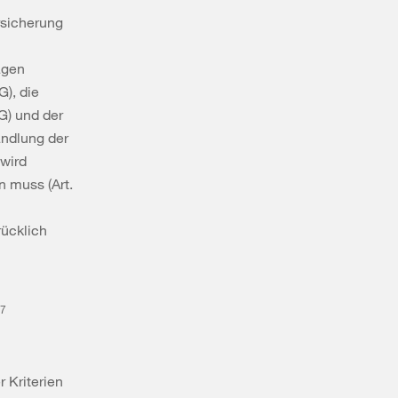
rsicherung
agen
), die
G) und der
ndlung der
 wird
n muss (Art.
ücklich
27
 Kriterien