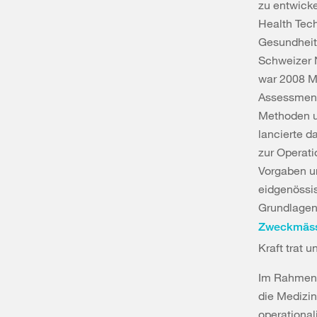
zu entwicke
Health Tec
Gesundheit
Schweizer 
war 2008 M
Assessment 
Methoden u
lancierte d
zur Operati
Vorgaben u
eidgenössi
Grundlage
Zweckmässi
Kraft trat u
Im Rahmen 
die Medizin
operational