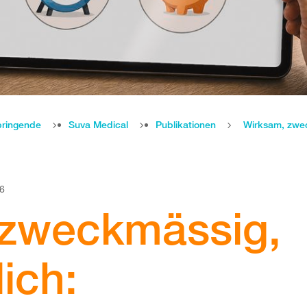
bringende
Suva Medical
Publikationen
26
 zweckmässig,
lich: