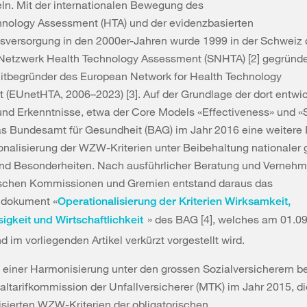
ln. Mit der internationalen Bewegung des
hnology Assessment (HTA) und der evidenzbasierten
sversorgung in den 2000er-Jahren wurde 1999 in der Schweiz 
Netzwerk Health Technology Assessment (SNHTA) [2] gegründe
itbegründer des European Network for Health Technology
(EUnetHTA, 2006–2023) [3]. Auf der Grundlage der dort entwi
nd Erkenntnisse, etwa der Core Models «Effectiveness» und «S
as Bundesamt für Gesundheit (BAG) im Jahr 2016 eine weitere In
onalisierung der WZW-Kriterien unter Beibehaltung nationaler 
nd Besonder­heiten. Nach ausführlicher Beratung und Vernehm
schen Kommissionen und Gremien entstand daraus das
ndokument «
Operationalisierung der Kriterien Wirksamkeit,
» des BAG [4], welches am 01.09
gkeit und Wirtschaftlichkeit
nd im vorliegenden Artikel verkürzt vorgestellt wird.
einer Harmonisierung unter den grossen Sozialversicherern b
altarifkommission der Unfallversicherer (MTK) im Jahr 2015, di
isierten WZW-Kriterien der obligatorischen