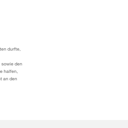
en durfte,
, sowie den
e halfen,
t an den