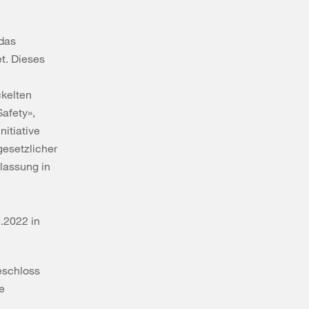
das
t. Dieses
ckelten
afety»,
itiative
gesetzlicher
lassung in
.2022 in
eschloss
e