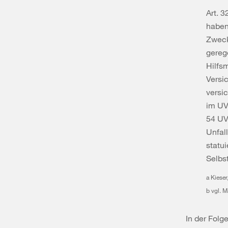
Art. 3
haben
Zweck
gereg
Hilfs
Versi
versic
im UV
54 UV
Unfal
statui
Selbs
a Kieser
b vgl. 
In der Folg