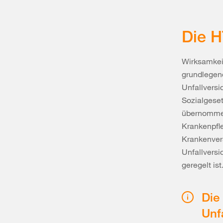
Die 
Wirksamkeit
grundlegend
Unfallvers
Sozialgeset
übernommen 
Krankenpfl
Krankenver
Unfallversi
geregelt ist
Die
Unf