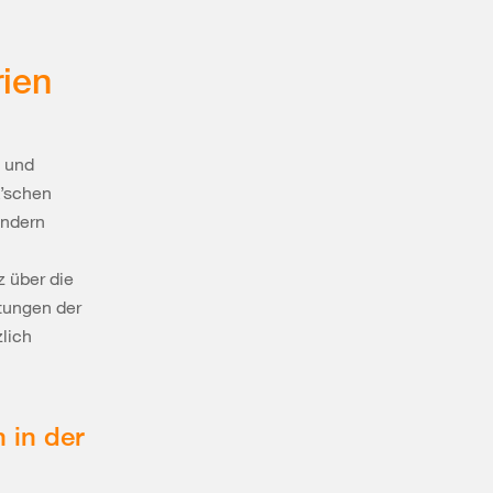
ien
- und
k’schen
ändern
 über die
tungen der
lich
 in der