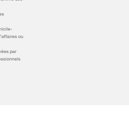
es
icile-
’affaires ou
yées par
essionnels