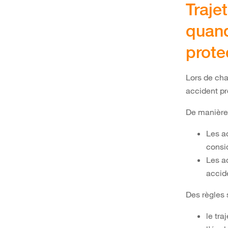
Trajet
quand
prote
Lors de cha
accident pr
De manière
Les ac
consi
Les a
accid
Des règles 
le tra