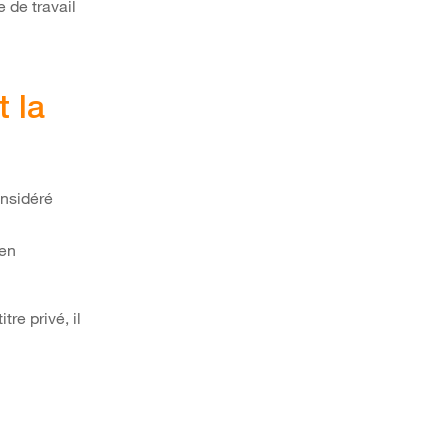
 de travail
t la
onsidéré
 en
re privé, il