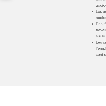
accid
Les a
accid
Des rè
travai
sur le
Les p
l’emp
sont d