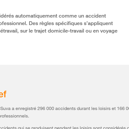
nsidérés automatiquement comme un accident
ofessionnel. Des règles spécifiques s’appliquent
ravail, sur le trajet domicile-travail ou en voyage
ef
 Suva a enregistré 296 000 accidents durant les loisirs et 166 
rofessionnels.
ccidents qui se produisent pendant les loisirs sont considéré