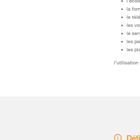
l’écol
la for
le télé
les v
le ser
les p
les pl
l’utilisatio
Déf