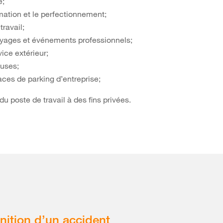
e;
mation et le perfectionnement;
travail;
oyages et événements professionnels;
vice extérieur;
auses;
aces de parking d’entreprise;
n du poste de travail à des fins privées.
inition d’un accident