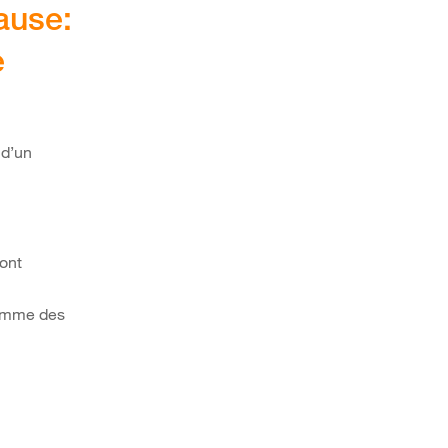
pause:
e
 d’un
sont
comme des