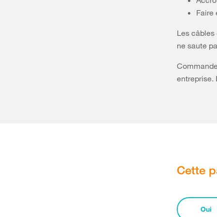
Accroî
Faire 
Les câbles 
ne saute p
Commandez a
entreprise.
Cette p
Oui