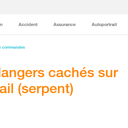
on
Accident
Assurance
Autoportrait
et commandes
dangers cachés sur
ail (serpent)