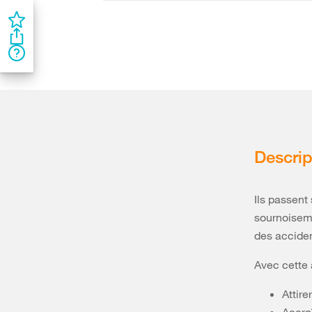
Descrip
Ils passent
sournoiseme
des acciden
Avec cette 
Attire