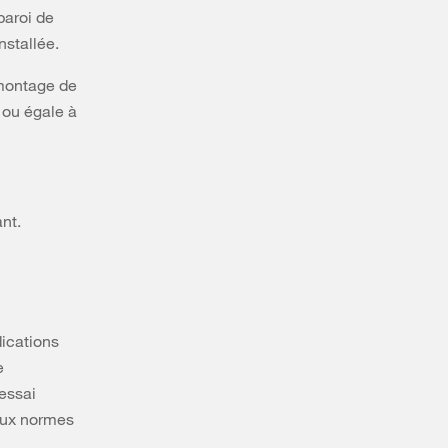
paroi de
nstallée.
 montage de
e ou égale à
ant.
dications
e
'essai
 aux normes