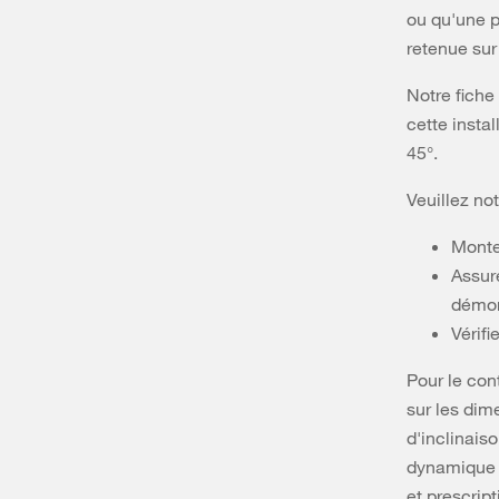
ou qu'une p
retenue sur 
Notre fiche
cette instal
45°.
Veuillez not
Montez
Assur
démon
Vérifi
Pour le con
sur les dim
d'inclinaiso
dynamique o
et prescrip