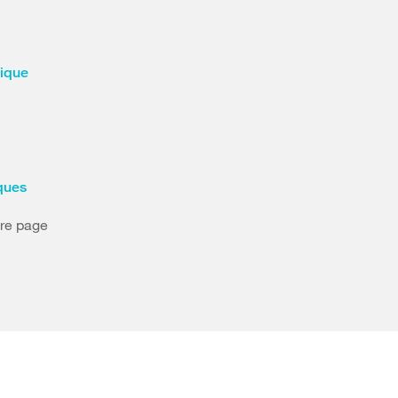
rique
ques
tre page