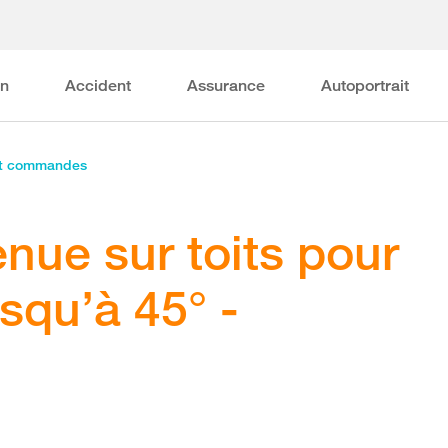
on
Accident
Assurance
Autoportrait
et commandes
enue sur toits pour
squ’à 45° -