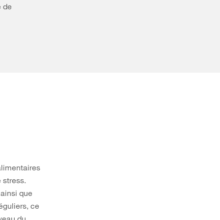
é de
limentaires
 stress.
 ainsi que
éguliers, ce
iveau du