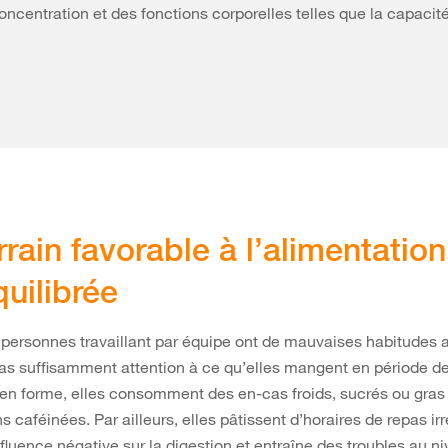
concentration et des fonctions corporelles telles que la capacit
rrain favorable à l’alimentation
uilibrée
ersonnes travaillant par équipe ont de mauvaises habitudes a
pas suffisamment attention à ce qu’elles mangent en période de
 en forme, elles consomment des en-cas froids, sucrés ou gras
 caféinées. Par ailleurs, elles pâtissent d’horaires de repas irr
nfluence négative sur la digestion et entraîne des troubles au n