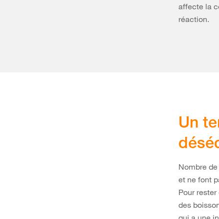
affecte la 
réaction.
Un te
déséq
Nombre de p
et ne font 
Pour rester
des boissons
qui a une i