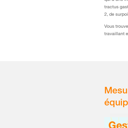
tractus gas
2, de surpo
Vous trouve
travaillant 
Mesur
équip