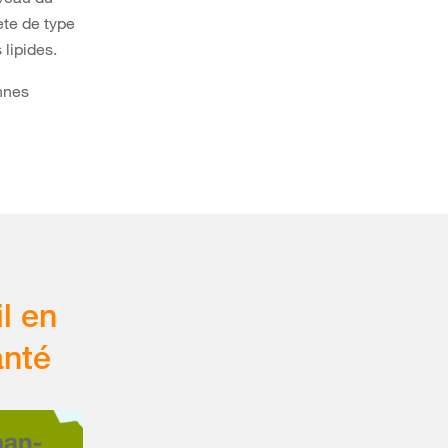
ète de type
 lipides.
nnes
l en
anté