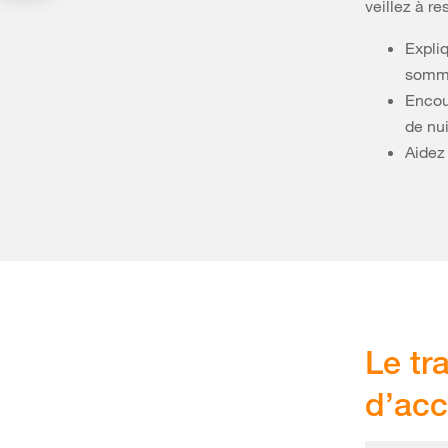
veillez à re
Expli
somme
Encou
de nui
Aidez 
Le tr
d’acc