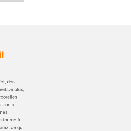
l
fet, des
eil.De plus,
rporelles
t: on a
nnes
e tourne à
ssez, ce qui