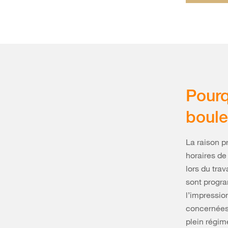
Pourq
boule
La raison pr
horaires de
lors du trav
sont progra
l’impressio
concernées 
plein régim