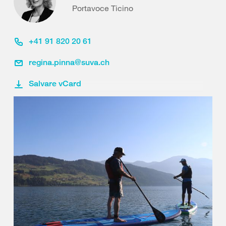
Portavoce Ticino
+41 91 820 20 61
regina.pinna@suva.ch
Salvare vCard