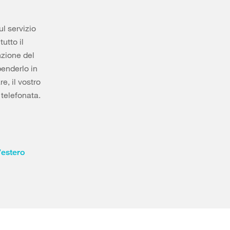
l servizio
utto il
nzione del
penderlo in
e, il vostro
 telefonata.
’estero