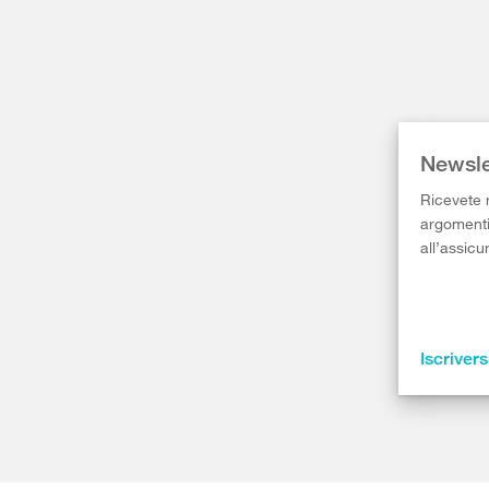
Newsle
Ricevete r
argomenti 
all’assicu
Iscrivers