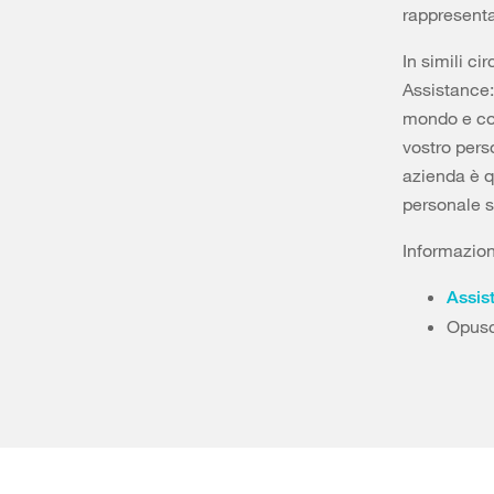
rappresenta
In simili c
Assistance:
mondo e con
vostro pers
azienda è qu
personale s
Informazion
Assis
Opus