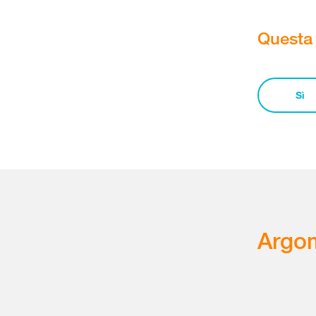
Questa 
Sì
Argom