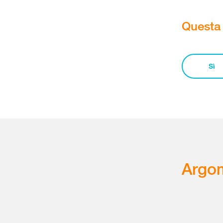
Questa 
Sì
Argom