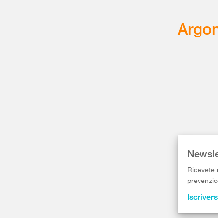
Argom
Newsle
Ricevete r
prevenzion
Iscrivers