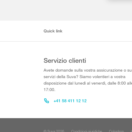
Quick link
Servizio clienti
Avete domande sulla vostra assicurazione o su
servizi della Suva? Siamo volentieri a vostra
disposizione dal lunedì al venerdì, dalle 8:00 all
17:00.
+41 58 411 12 12
© Suva 2026
Condizioni giuridiche
Colophon