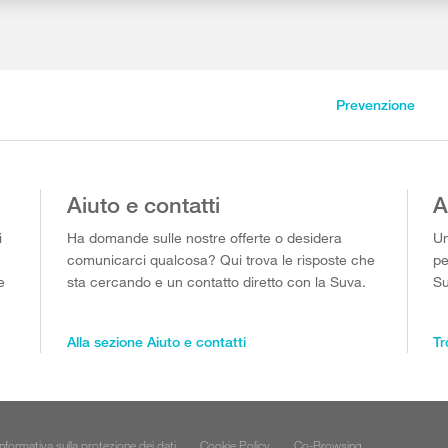
Prevenzione
Aiuto e contatti
A
i
Ha domande sulle nostre offerte o desidera
Un
comunicarci qualcosa? Qui trova le risposte che
pe
e
sta cercando e un contatto diretto con la Suva.
Su
Alla sezione Aiuto e contatti
Tr
Informativa sulla protezione dei dati
Cookie Policy
Co-Browsing